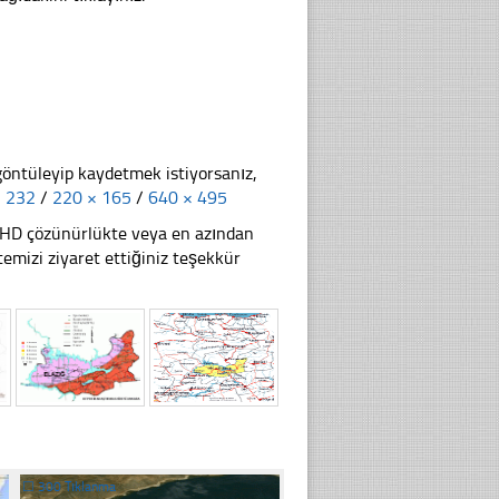
göntüleyip kaydetmek istiyorsanız,
× 232
/
220 × 165
/
640 × 495
li HD çözünürlükte veya en azından
emizi ziyaret ettiğiniz teşekkür
☐
300 Tıklanma