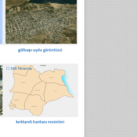
gölbaşı uydu görüntüsü
☐
369 Tıklanma
kırklareli haritası resimleri