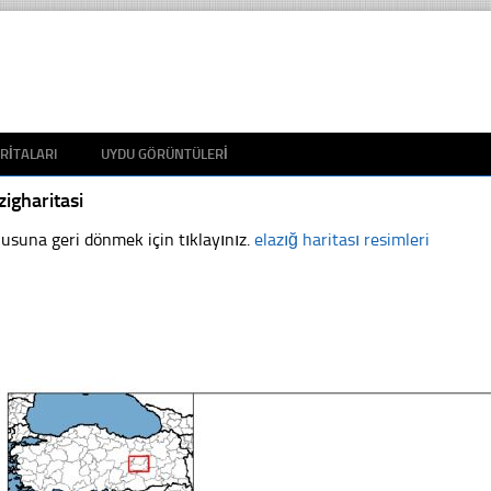
RITALARI
UYDU GÖRÜNTÜLERI
zigharitasi
usuna geri dönmek için tıklayınız.
elazığ haritası resimleri