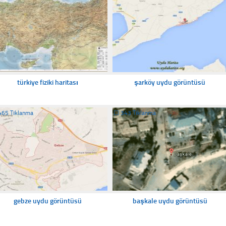
türkiye fiziki haritası
şarköy uydu görüntüsü
465 Tıklanma
☐
343 Tıklanma
gebze uydu görüntüsü
başkale uydu görüntüsü