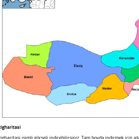
zigharitasi
zigharitasi isimli görseli indirebilirsiniz. Tam boyda indirmek için aş