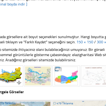
jinal boyda indir ]
ada görsellere ait boyut seçenekleri sunulmuştur. Hangi boyutta 
seli tıklayın ve "Farklı Kaydet" seçeneğini seçin.
150 × 150
/
300 
 sitemizde ihtiyacınız olanı bulabileceğinizi umuyoruz. Bir görse
emmel görüntülerle gösterme çabasındayız. elazigharitasi Web sit
riz. Aradığınız görselleri sitemizde bulabilirsiniz.
tgele Görseller
279 Tıklanma
☐
479 Tıklanma