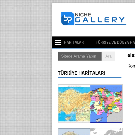
HARITALAR
TÜRKIYE VE DÜNYA HA
ela
Kon
TÜRKIYE HARITALARI