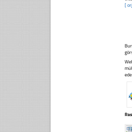
[ or
Bur
gör
Web
mük
ede
Ras
☐