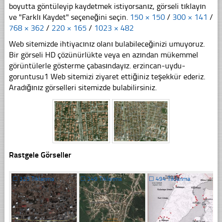
boyutta göntüleyip kaydetmek istiyorsanız, görseli tıklayın
ve "Farklı Kaydet" seçeneğini seçin.
150 × 150
/
300 × 141
/
768 × 362
/
220 × 165
/
1023 × 482
Web sitemizde ihtiyacınız olanı bulabileceğinizi umuyoruz.
Bir görseli HD çözünürlükte veya en azından mükemmel
görüntülerle gösterme çabasındayız. erzincan-uydu-
goruntusu1 Web sitemizi ziyaret ettiğiniz teşekkür ederiz.
Aradığınız görselleri sitemizde bulabilirsiniz.
Rastgele Görseller
☐
325 Tıklanma
☐
249 Tıklanma
☐
494 Tıklanma