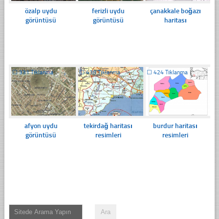
özalp uydu
ferizli uydu
çanakkale boğazı
görüntüsü
görüntüsü
haritası
☐
331 Tıklanma
☐
438 Tıklanma
☐
424 Tıklanma
afyon uydu
tekirdağ haritası
burdur haritası
görüntüsü
resimleri
resimleri