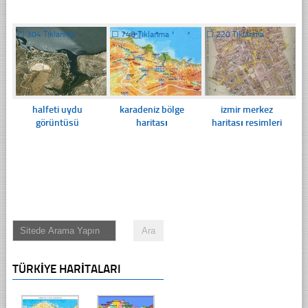
☐
304 Tıklanma
☐
748 Tıklanma
☐
220 Tıklanma
halfeti uydu
karadeniz bölge
izmir merkez
görüntüsü
haritası
haritası resimleri
TÜRKIYE HARITALARI