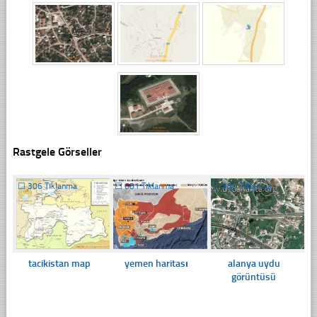
Rastgele Görseller
☐
306 Tıklanma
☐
681 Tıklanma
☐
380 Tıklanma
tacikistan map
yemen haritası
alanya uydu
görüntüsü