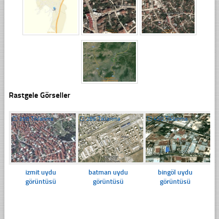
Rastgele Görseller
☐
398 Tıklanma
☐
286 Tıklanma
☐
450 Tıklanma
izmit uydu
batman uydu
bingöl uydu
görüntüsü
görüntüsü
görüntüsü