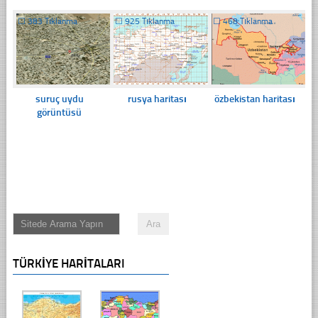
☐
383 Tıklanma
☐
925 Tıklanma
☐
468 Tıklanma
suruç uydu
rusya haritası
özbekistan haritası
görüntüsü
TÜRKIYE HARITALARI