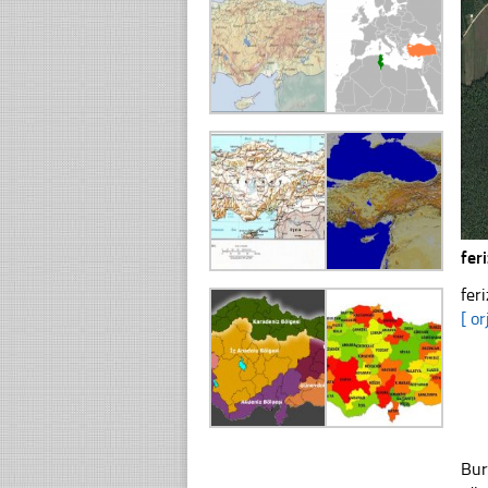
fer
fer
[ or
Bur