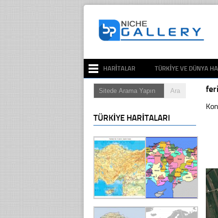
HARITALAR
TÜRKIYE VE DÜNYA HA
fer
Kon
TÜRKIYE HARITALARI