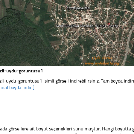
izli-uydu-goruntusu1
izli-uydu-goruntusu1 isimli görseli indirebilirsiniz. Tam boyda indir
jinal boyda indir ]
ada görsellere ait boyut seçenekleri sunulmuştur. Hangi boyutta 