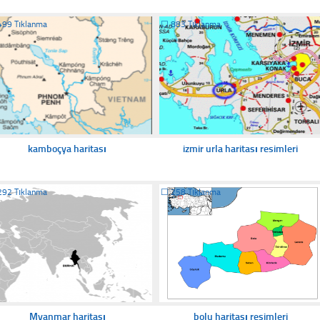
499 Tıklanma
☐
883 Tıklanma
kamboçya haritası
izmir urla haritası resimleri
292 Tıklanma
☐
258 Tıklanma
Myanmar haritası
bolu haritası resimleri