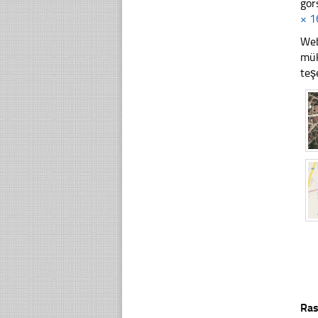
gör
× 1
Web
mük
teş
Ras