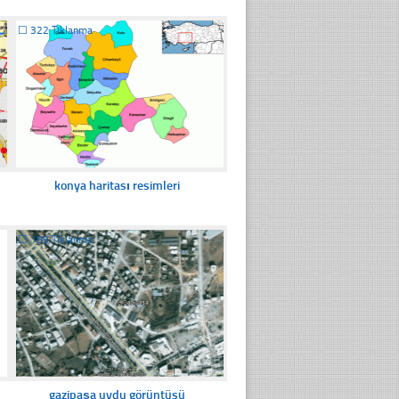
☐
322 Tıklanma
konya haritası resimleri
☐
189 Tıklanma
gazipaşa uydu görüntüsü