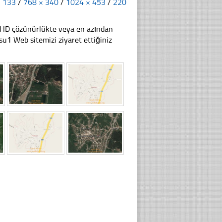
× 133
/
768 × 340
/
1024 × 453
/
220
li HD çözünürlükte veya en azından
u1 Web sitemizi ziyaret ettiğiniz