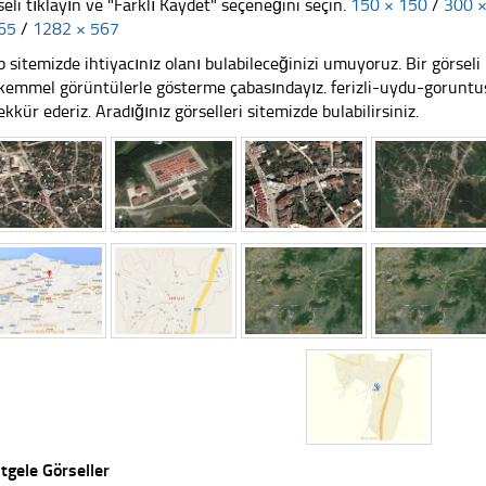
seli tıklayın ve "Farklı Kaydet" seçeneğini seçin.
150 × 150
/
300 
65
/
1282 × 567
 sitemizde ihtiyacınız olanı bulabileceğinizi umuyoruz. Bir görse
emmel görüntülerle gösterme çabasındayız. ferizli-uydu-goruntus
ekkür ederiz. Aradığınız görselleri sitemizde bulabilirsiniz.
tgele Görseller