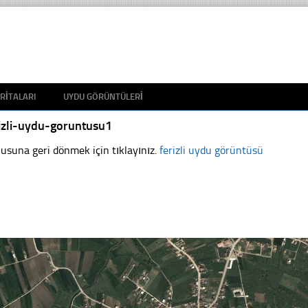
RITALARI
UYDU GÖRÜNTÜLERI
izli-uydu-goruntusu1
usuna geri dönmek için tıklayınız.
ferizli uydu görüntüsü