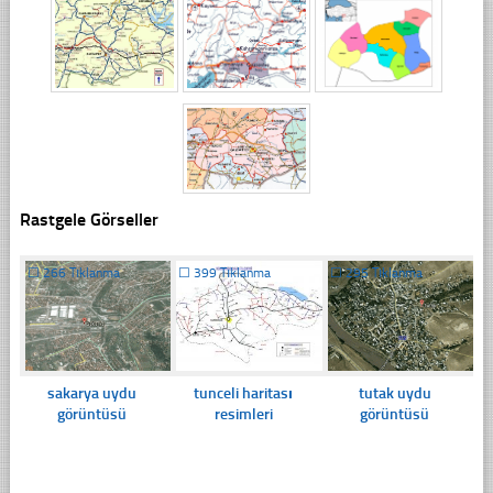
Rastgele Görseller
☐
266 Tıklanma
☐
399 Tıklanma
☐
295 Tıklanma
sakarya uydu
tunceli haritası
tutak uydu
görüntüsü
resimleri
görüntüsü