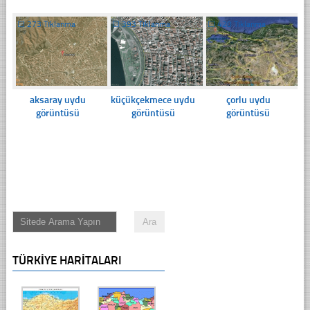
☐
273 Tıklanma
☐
393 Tıklanma
☐
420 Tıklanma
aksaray uydu
küçükçekmece uydu
çorlu uydu
görüntüsü
görüntüsü
görüntüsü
TÜRKIYE HARITALARI