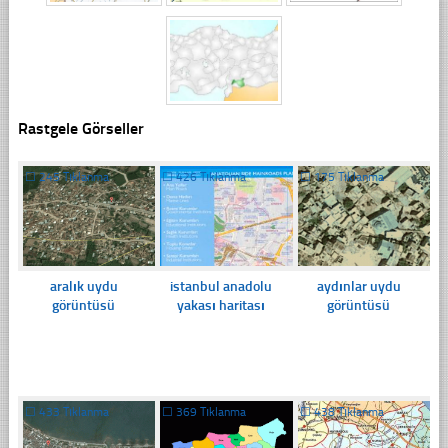
Rastgele Görseller
☐
245 Tıklanma
☐
426 Tıklanma
☐
175 Tıklanma
aralık uydu
istanbul anadolu
aydınlar uydu
görüntüsü
yakası haritası
görüntüsü
☐
433 Tıklanma
☐
369 Tıklanma
☐
438 Tıklanma