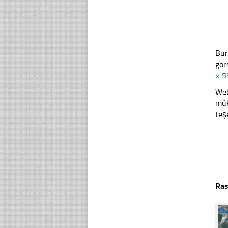
Bur
gör
× 5
Web
mük
teş
Ras
☐