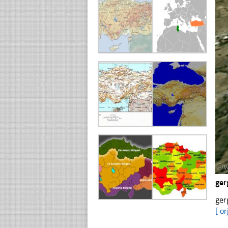
ger
ger
[ or