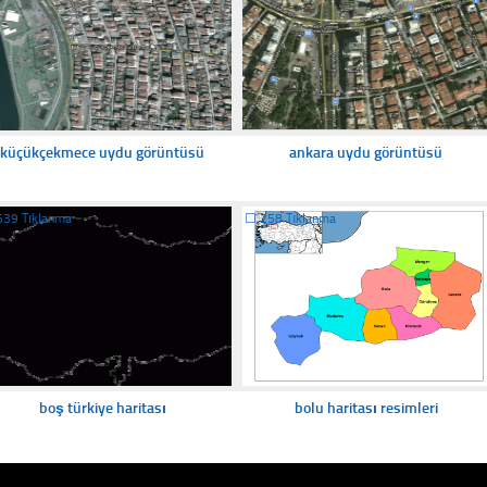
küçükçekmece uydu görüntüsü
ankara uydu görüntüsü
539 Tıklanma
☐
258 Tıklanma
boş türkiye haritası
bolu haritası resimleri