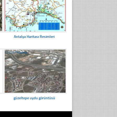
Antalya Haritası Resimleri
☐
213 Tıklanma
güzeltepe uydu görüntüsü