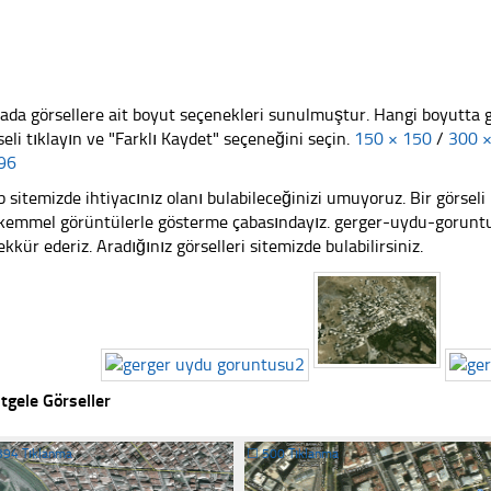
ada görsellere ait boyut seçenekleri sunulmuştur. Hangi boyutta 
seli tıklayın ve "Farklı Kaydet" seçeneğini seçin.
150 × 150
/
300 
96
 sitemizde ihtiyacınız olanı bulabileceğinizi umuyoruz. Bir görse
emmel görüntülerle gösterme çabasındayız. gerger-uydu-goruntus
ekkür ederiz. Aradığınız görselleri sitemizde bulabilirsiniz.
tgele Görseller
394 Tıklanma
☐
500 Tıklanma