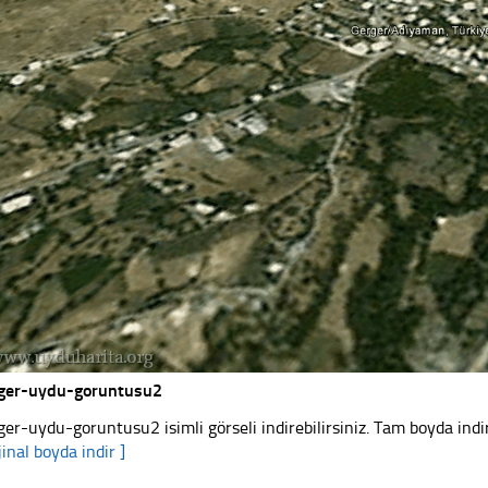
ger-uydu-goruntusu2
ger-uydu-goruntusu2 isimli görseli indirebilirsiniz. Tam boyda indir
jinal boyda indir ]