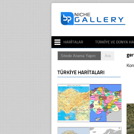
HARITALAR
TÜRKIYE VE DÜNYA HA
ge
Kon
TÜRKIYE HARITALARI