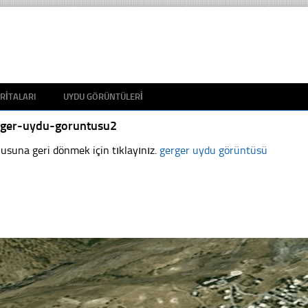
RITALARI
UYDU GÖRÜNTÜLERI
rger-uydu-goruntusu2
usuna geri dönmek için tıklayınız.
gerger uydu görüntüsü