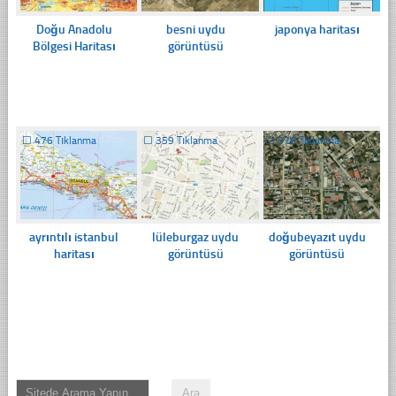
Doğu Anadolu
besni uydu
japonya haritası
Bölgesi Haritası
görüntüsü
☐
476 Tıklanma
☐
359 Tıklanma
☐
376 Tıklanma
ayrıntılı istanbul
lüleburgaz uydu
doğubeyazıt uydu
haritası
görüntüsü
görüntüsü