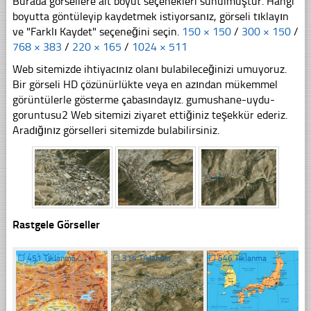
Burada görsellere ait boyut seçenekleri sunulmuştur. Hangi
boyutta göntüleyip kaydetmek istiyorsanız, görseli tıklayın
ve "Farklı Kaydet" seçeneğini seçin.
150 × 150
/
300 × 150
/
768 × 383
/
220 × 165
/
1024 × 511
Web sitemizde ihtiyacınız olanı bulabileceğinizi umuyoruz.
Bir görseli HD çözünürlükte veya en azından mükemmel
görüntülerle gösterme çabasındayız. gumushane-uydu-
goruntusu2 Web sitemizi ziyaret ettiğiniz teşekkür ederiz.
Aradığınız görselleri sitemizde bulabilirsiniz.
Rastgele Görseller
☐
451 Tıklanma
☐
314 Tıklanma
☐
546 Tıklanma