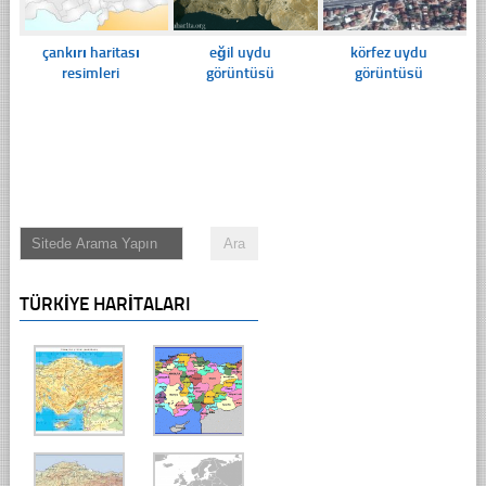
çankırı haritası
eğil uydu
körfez uydu
resimleri
görüntüsü
görüntüsü
TÜRKIYE HARITALARI