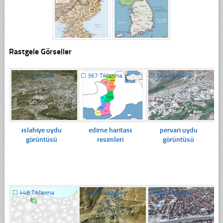
Rastgele Görseller
☐
291 Tıklanma
☐
367 Tıklanma
☐
340 Tıklanma
ıslahiye uydu
edirne haritası
pervari uydu
görüntüsü
resimleri
görüntüsü
☐
448 Tıklanma
☐
286 Tıklanma
☐
358 Tıklanma