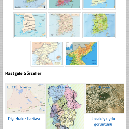
Rastgele Görseller
☐
315 Tıklanma
☐
365 Tıklanma
☐
288 Tıklanma
Diyarbakır Haritası
kocaköy uydu
görüntüsü