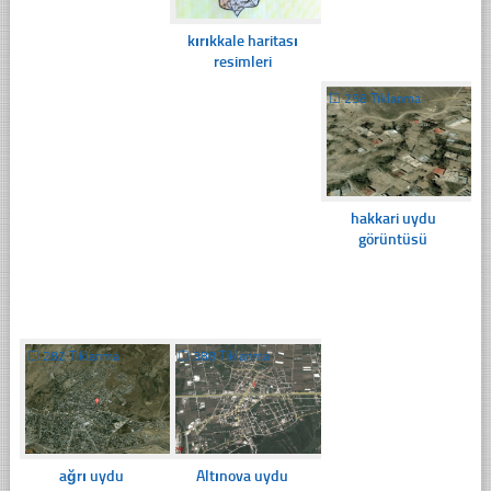
kırıkkale haritası
resimleri
☐
258 Tıklanma
hakkari uydu
görüntüsü
☐
282 Tıklanma
☐
388 Tıklanma
ağrı uydu
Altınova uydu