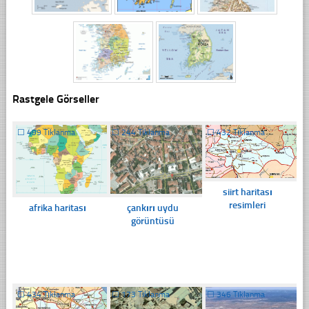
Rastgele Görseller
☐
499 Tıklanma
☐
244 Tıklanma
☐
432 Tıklanma
siirt haritası
resimleri
afrika haritası
çankırı uydu
görüntüsü
☐
434 Tıklanma
☐
173 Tıklanma
☐
346 Tıklanma