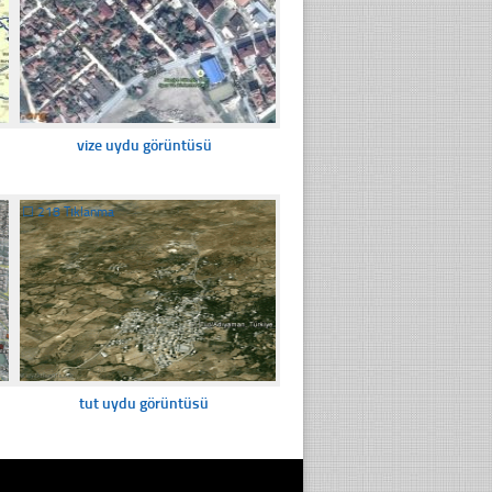
vize uydu görüntüsü
☐
218 Tıklanma
tut uydu görüntüsü