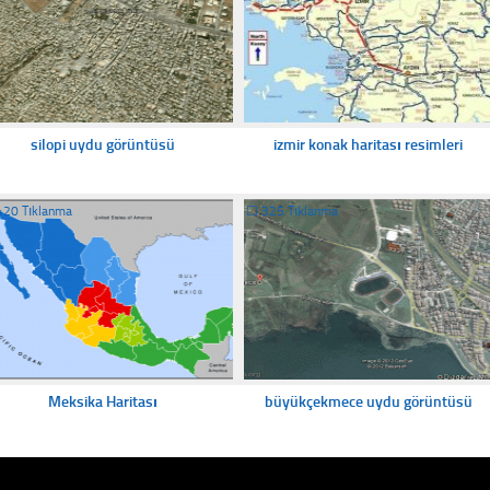
silopi uydu görüntüsü
izmir konak haritası resimleri
420 Tıklanma
☐
325 Tıklanma
Meksika Haritası
büyükçekmece uydu görüntüsü