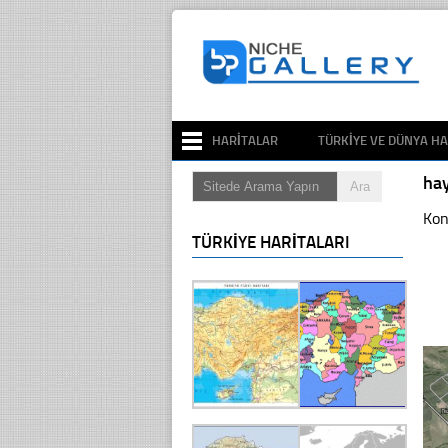
HARITALAR
TÜRKIYE VE DÜNYA HA
ha
Kon
TÜRKIYE HARITALARI