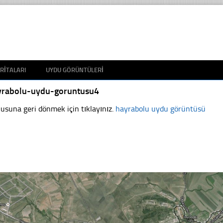
RITALARI
UYDU GÖRÜNTÜLERI
yrabolu-uydu-goruntusu4
usuna geri dönmek için tıklayınız.
hayrabolu uydu görüntüsü