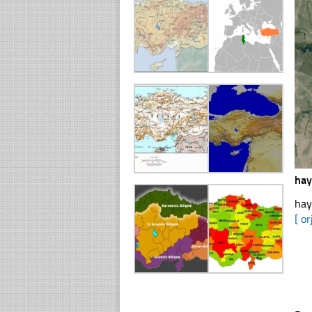
hay
hay
[ or