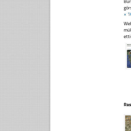
Bur
gör
× 1
Web
mük
ett
Ras
☐