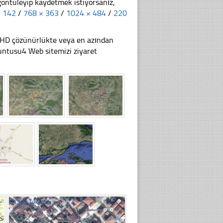
göntüleyip kaydetmek istiyorsanız,
× 142
/
768 × 363
/
1024 × 484
/
220
li HD çözünürlükte veya en azından
ntusu4 Web sitemizi ziyaret
☐
335 Tıklanma