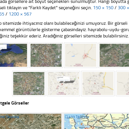
ada görsellere ait boyut seçenekleri sunulmuştur. Hangi boyutta 
seli tıklayın ve "Farklı Kaydet" seçeneğini seçin.
150 × 150
/
300 
65
/
1200 × 567
 sitemizde ihtiyacınız olanı bulabileceğinizi umuyoruz. Bir görse
emmel görüntülerle gösterme çabasındayız. hayrabolu-uydu-goru
iğiniz teşekkür ederiz. Aradığınız görselleri sitemizde bulabilirsiniz.
tgele Görseller
390 Tıklanma
☐
433 Tıklanma