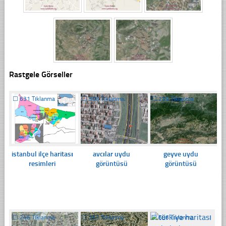
Rastgele Görseller
☐
631 Tıklanma
☐
300 Tıklanma
☐
239 Tıklanma
istanbul ilçe haritası
avcılar uydu
geyve uydu
resimleri
görüntüsü
görüntüsü
☐
246 Tıklanma
☐
351 Tıklanma
☐
686 Tıklanma