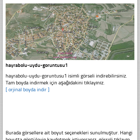
hayrabolu-uydu-goruntusu1
hayrabolu-uydu-goruntusu1 isimli görseli indirebilirsiniz.
Tam boyda indirmek için aşağıdakini tıklayınız.
[ orjinal boyda indir ]
Burada görsellere ait boyut seçenekleri sunulmuştur. Hangi
boyutta göntüleyip kaydetmek istiyorsanız, görseli tıklayın