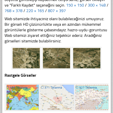
ve "Farklı Kaydet" seçeneğini seçin.
150 × 150
/
300 × 148
/
768 × 378
/
220 × 165
/
807 × 397
Web sitemizde ihtiyacınız olanı bulabileceğinizi umuyoruz.
Bir görseli HD çözünürlükte veya en azından mükemmel
görüntülerle gösterme çabasındayız. hazro-uydu-goruntusu
Web sitemizi ziyaret ettiğiniz teşekkür ederiz. Aradığınız
görselleri sitemizde bulabilirsiniz.
Rastgele Görseller
☐
486 Tıklanma
☐
371 Tıklanma
☐
927 Tıklanma