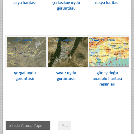
asya haritası
çerkezköy uydu
rusya haritası
görüntüsü
☐
339 Tıklanma
☐
269 Tıklanma
☐
440 Tıklanma
yozgat uydu
savur uydu
güney doğu
görüntüsü
görüntüsü
anadolu haritası
resimleri