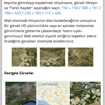
boyutta göntüleyip kaydetmek istiyorsanız, görseli tıklayın
ve "Farklı Kaydet" seçeneğini seçin.
150 × 150
/
300 × 157
/
768 × 402
/
220 × 165
/
772 × 404
Web sitemizde ihtiyacınız olanı bulabileceğinizi umuyoruz.
Bir görseli HD çözünürlükte veya en azından mükemmel
görüntülerle gösterme çabasındayız. hazro-uydu-
goruntusu2 Web sitemizi ziyaret ettiğiniz teşekkür ederiz.
Aradığınız görselleri sitemizde bulabilirsiniz.
Rastgele Görseller
☐
445 Tıklanma
☐
206 Tıklanma
☐
312 Tıklanma