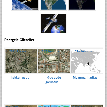
Rastgele Görseller
☐
281 Tıklanma
☐
317 Tıklanma
☐
294 Tıklanma
hakkari uydu
niğde uydu
Myanmar haritası
görüntüsü