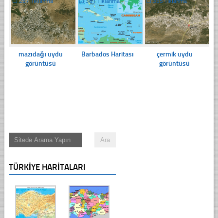
☐
257 Tıklanma
☐
381 Tıklanma
☐
355 Tıklanma
mazıdağı uydu
Barbados Haritası
çermik uydu
görüntüsü
görüntüsü
TÜRKIYE HARITALARI