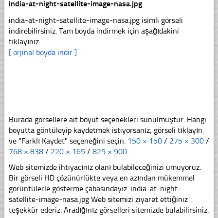
india-at-night-satellite-image-nasa.jpg
india-at-night-satellite-image-nasa.jpg isimli görseli
indirebilirsiniz. Tam boyda indirmek için aşağıdakini
tıklayınız.
[ orjinal boyda indir ]
Burada görsellere ait boyut seçenekleri sunulmuştur. Hangi
boyutta göntüleyip kaydetmek istiyorsanız, görseli tıklayın
ve "Farklı Kaydet" seçeneğini seçin.
150 × 150
/
275 × 300
/
768 × 838
/
220 × 165
/
825 × 900
Web sitemizde ihtiyacınız olanı bulabileceğinizi umuyoruz.
Bir görseli HD çözünürlükte veya en azından mükemmel
görüntülerle gösterme çabasındayız. india-at-night-
satellite-image-nasa.jpg Web sitemizi ziyaret ettiğiniz
teşekkür ederiz. Aradığınız görselleri sitemizde bulabilirsiniz.