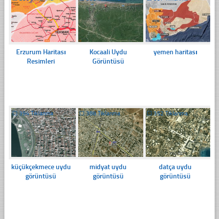
Erzurum Haritası
Kocaali Uydu
yemen haritası
Resimleri
Görüntüsü
☐
394 Tıklanma
☐
388 Tıklanma
☐
352 Tıklanma
küçükçekmece uydu
midyat uydu
datça uydu
görüntüsü
görüntüsü
görüntüsü