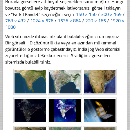
Burada görsellere ait boyut seçenekleri sunulmuştur. Hangi
boyutta göntüleyip kaydetmek istiyorsanız, görseli tıklayın
ve "Farklı Kaydet" seçeneğini seçin.
150 × 150
/
300 × 169
/
768 × 432
/
1024 × 576
/
1536 × 864
/
220 × 165
/
1920 ×
1080
Web sitemizde ihtiyacınız olanı bulabileceğinizi umuyoruz.
Bir görseli HD çözünürlükte veya en azından mükemmel
görüntülerle gösterme çabasındayız. India.jpg Web sitemizi
ziyaret ettiğiniz teşekkür ederiz. Aradığınız görselleri
sitemizde bulabilirsiniz.