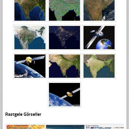
Rastgele Görseller
☐
286 Tıklanma
☐
336 Tıklanma
☐
687 Tıklanma