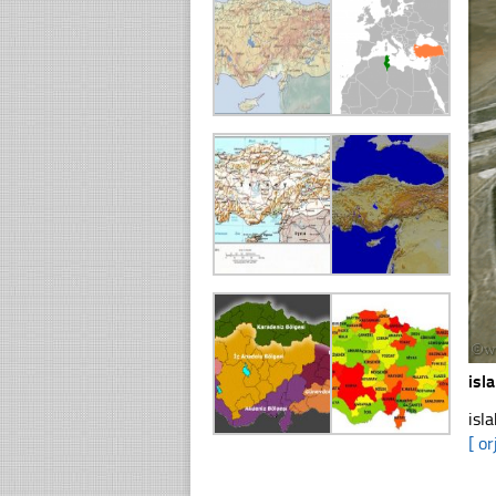
isl
isl
[ or