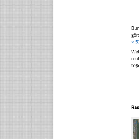
Bur
gör
× 5
Web
mük
teş
Ras
☐