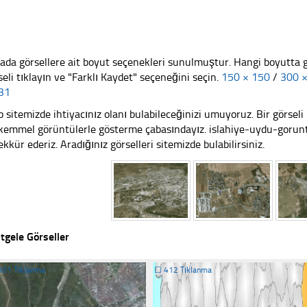
ada görsellere ait boyut seçenekleri sunulmuştur. Hangi boyutta 
seli tıklayın ve "Farklı Kaydet" seçeneğini seçin.
150 × 150
/
300 
31
 sitemizde ihtiyacınız olanı bulabileceğinizi umuyoruz. Bir görse
emmel görüntülerle gösterme çabasındayız. islahiye-uydu-goruntu
ekkür ederiz. Aradığınız görselleri sitemizde bulabilirsiniz.
tgele Görseller
301 Tıklanma
☐
412 Tıklanma