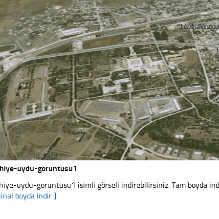
ahiye-uydu-goruntusu1
ahiye-uydu-goruntusu1 isimli görseli indirebilirsiniz. Tam boyda ind
jinal boyda indir ]