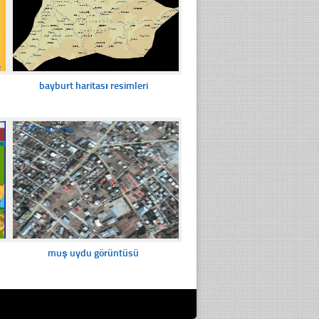
bayburt haritası resimleri
☐
375 Tıklanma
muş uydu görüntüsü