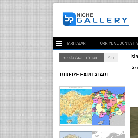
HARITALAR
TÜRKIYE VE DÜNYA HA
is
Kon
TÜRKIYE HARITALARI