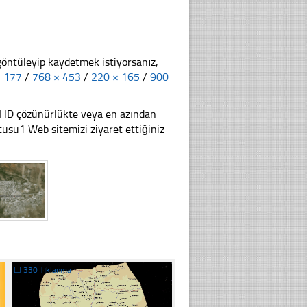
göntüleyip kaydetmek istiyorsanız,
× 177
/
768 × 453
/
220 × 165
/
900
li HD çözünürlükte veya en azından
su1 Web sitemizi ziyaret ettiğiniz
☐
330 Tıklanma