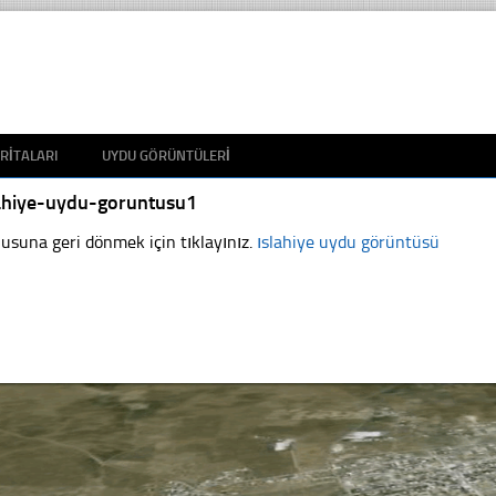
RITALARI
UYDU GÖRÜNTÜLERI
lahiye-uydu-goruntusu1
usuna geri dönmek için tıklayınız.
ıslahiye uydu görüntüsü