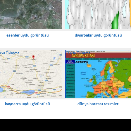
esenler uydu görüntüsü
diyarbakır uydu görüntüsü
350 Tıklanma
☐
496 Tıklanma
kaynarca uydu görüntüsü
dünya haritası resimleri