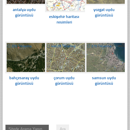
antalya uydu
yozgat uydu
görüntüsü
görüntüsü
eskişehir haritası
resimleri
☐
255 Tıklanma
☐
44628 Tıklanma
☐
370 Tıklanma
bahçesaray uydu
çorum uydu
samsun uydu
görüntüsü
görüntüsü
görüntüsü