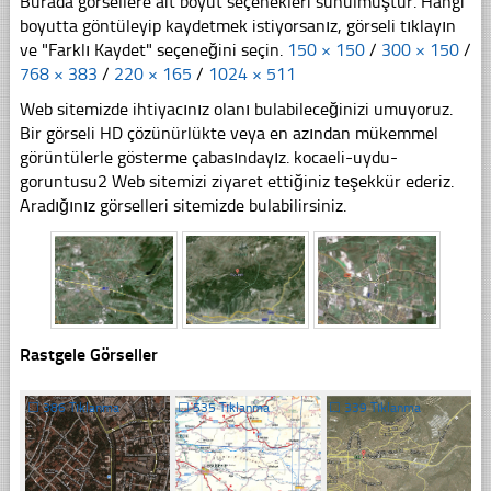
Burada görsellere ait boyut seçenekleri sunulmuştur. Hangi
boyutta göntüleyip kaydetmek istiyorsanız, görseli tıklayın
ve "Farklı Kaydet" seçeneğini seçin.
150 × 150
/
300 × 150
/
768 × 383
/
220 × 165
/
1024 × 511
Web sitemizde ihtiyacınız olanı bulabileceğinizi umuyoruz.
Bir görseli HD çözünürlükte veya en azından mükemmel
görüntülerle gösterme çabasındayız. kocaeli-uydu-
goruntusu2 Web sitemizi ziyaret ettiğiniz teşekkür ederiz.
Aradığınız görselleri sitemizde bulabilirsiniz.
Rastgele Görseller
☐
386 Tıklanma
☐
535 Tıklanma
☐
339 Tıklanma