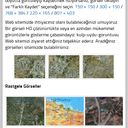
boyutta göntüleyip kaydetmek istiyorsanız, görseli tıklayın
ve "Farklı Kaydet" seçeneğini seçin.
150 × 150
/
300 × 150
/
768 × 384
/
220 × 165
/
807 × 403
Web sitemizde ihtiyacınız olanı bulabileceğinizi umuyoruz.
Bir görseli HD çözünürlükte veya en azından mükemmel
görüntülerle gösterme çabasındayız. kulp-uydu-goruntusu
Web sitemizi ziyaret ettiğiniz teşekkür ederiz. Aradığınız
görselleri sitemizde bulabilirsiniz.
Rastgele Görseller
☐
1472 Tıklanma
☐
752 Tıklanma
☐
421 Tıklanma