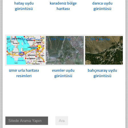
hatay uydu
karadeniz bölge
darıca uydu
görüntüsü
haritası
görüntüsü
☐
891 Tıklanma
☐
304 Tıklanma
☐
258 Tıklanma
izmir urla haritası
esenler uydu
bahçesaray uydu
resimleri
görüntüsü
görüntüsü