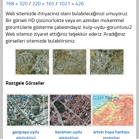
768 × 320
/
220 × 165
/
1021 × 426
Web sitemizde ihtiyacınız olanı bulabileceğinizi umuyoruz.
Bir görseli HD çözünürlükte veya en azından mükemmel
görüntülerle gösterme çabasındayız. kulp-uydu-goruntusu2
Web sitemizi ziyaret ettiğiniz teşekkür ederiz. Aradığınız
görselleri sitemizde bulabilirsiniz.
Rastgele Görseller
☐
189 Tıklanma
☐
270 Tıklanma
☐
277 Tıklanma
gazipaşa uydu
karaman uydu
artvin hopa haritası
görüntüsü
görüntüsü
resimleri