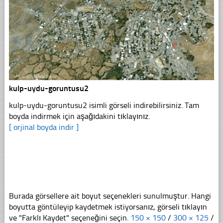
kulp-uydu-goruntusu2
kulp-uydu-goruntusu2 isimli görseli indirebilirsiniz. Tam
boyda indirmek için aşağıdakini tıklayınız.
[ orjinal boyda indir ]
Burada görsellere ait boyut seçenekleri sunulmuştur. Hangi
boyutta göntüleyip kaydetmek istiyorsanız, görseli tıklayın
ve "Farklı Kaydet" seçeneğini seçin.
150 × 150
/
300 × 125
/