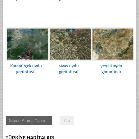
☐
254 Tıklanma
☐
486 Tıklanma
☐
255 Tıklanma
Karapürçek uydu
sivas uydu
yeşilli uydu
görüntüsü
görüntüsü
görüntüsü
TÜRKIYE HARITALARI