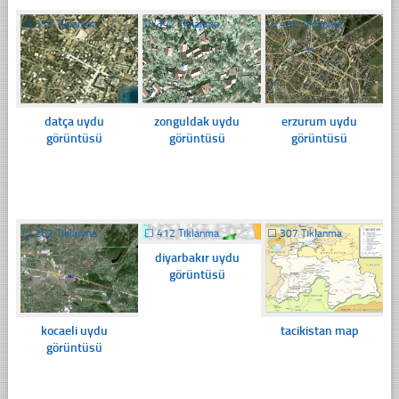
☐
351 Tıklanma
☐
342 Tıklanma
☐
437 Tıklanma
datça uydu
zonguldak uydu
erzurum uydu
görüntüsü
görüntüsü
görüntüsü
☐
262 Tıklanma
☐
412 Tıklanma
☐
307 Tıklanma
diyarbakır uydu
görüntüsü
kocaeli uydu
tacikistan map
görüntüsü