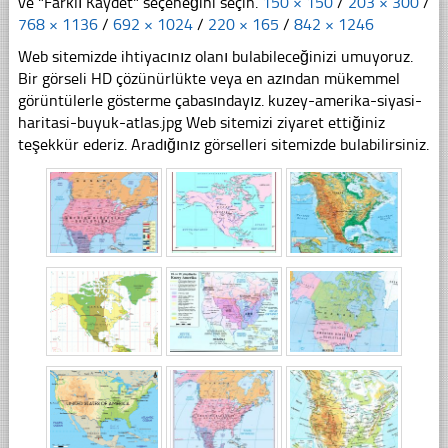
ve "Farklı Kaydet" seçeneğini seçin.
150 × 150
/
203 × 300
/
768 × 1136
/
692 × 1024
/
220 × 165
/
842 × 1246
Web sitemizde ihtiyacınız olanı bulabileceğinizi umuyoruz.
Bir görseli HD çözünürlükte veya en azından mükemmel
görüntülerle gösterme çabasındayız. kuzey-amerika-siyasi-
haritasi-buyuk-atlas.jpg Web sitemizi ziyaret ettiğiniz
teşekkür ederiz. Aradığınız görselleri sitemizde bulabilirsiniz.