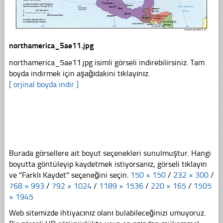
northamerica_5ae11.jpg
northamerica_5ae11.jpg isimli görseli indirebilirsiniz. Tam
boyda indirmek için aşağıdakini tıklayınız.
[ orjinal boyda indir ]
Burada görsellere ait boyut seçenekleri sunulmuştur. Hangi
boyutta göntüleyip kaydetmek istiyorsanız, görseli tıklayın
ve "Farklı Kaydet" seçeneğini seçin.
150 × 150
/
232 × 300
/
768 × 993
/
792 × 1024
/
1189 × 1536
/
220 × 165
/
1505
× 1945
Web sitemizde ihtiyacınız olanı bulabileceğinizi umuyoruz.