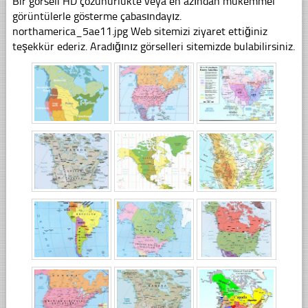
Bir görseli HD çözünürlükte veya en azından mükemmel
görüntülerle gösterme çabasındayız.
northamerica_5ae11.jpg Web sitemizi ziyaret ettiğiniz
teşekkür ederiz. Aradığınız görselleri sitemizde bulabilirsiniz.