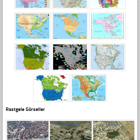
Rastgele Görseller
☐
354 Tıklanma
☐
257 Tıklanma
☐
287 Tıklanma