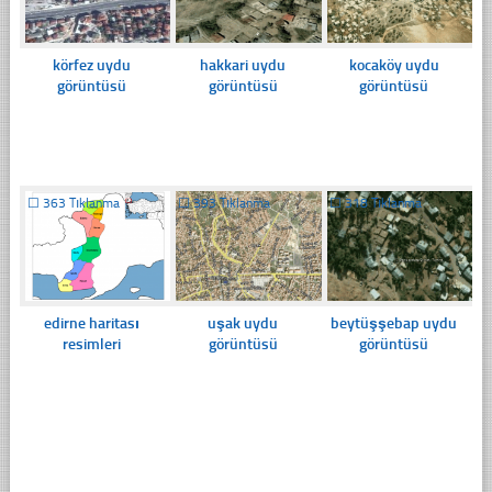
körfez uydu
hakkari uydu
kocaköy uydu
görüntüsü
görüntüsü
görüntüsü
☐
363 Tıklanma
☐
393 Tıklanma
☐
318 Tıklanma
edirne haritası
uşak uydu
beytüşşebap uydu
resimleri
görüntüsü
görüntüsü