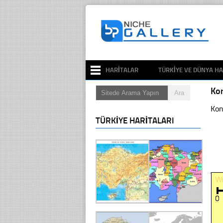
HARITALAR
TÜRKIYE VE DÜNYA HA
Ko
Kon
TÜRKIYE HARITALARI