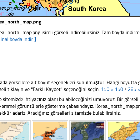
rea_north_map.png
ea_north_map.png isimli görseli indirebilirsiniz. Tam boyda indirme
jinal boyda indir ]
ada görsellere ait boyut seçenekleri sunulmuştur. Hangi boyutta 
seli tıklayın ve "Farklı Kaydet" seçeneğini seçin.
150 × 150
/
285 
 sitemizde ihtiyacınız olanı bulabileceğinizi umuyoruz. Bir görse
emmel görüntülerle gösterme çabasındayız. Korea_north_map.png 
ekkür ederiz. Aradığınız görselleri sitemizde bulabilirsiniz.