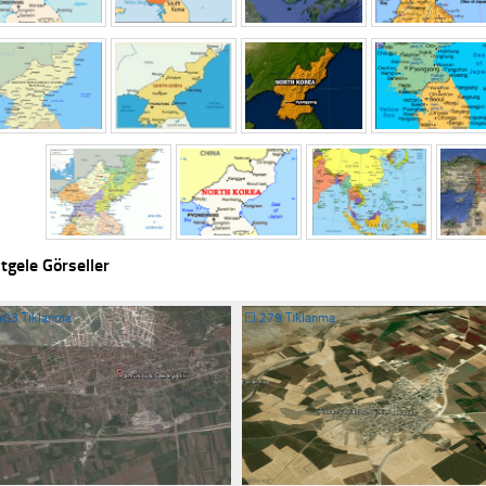
tgele Görseller
403 Tıklanma
☐
279 Tıklanma