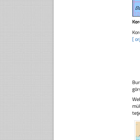
Ko
Kor
[ or
Bur
gör
Web
mük
teş