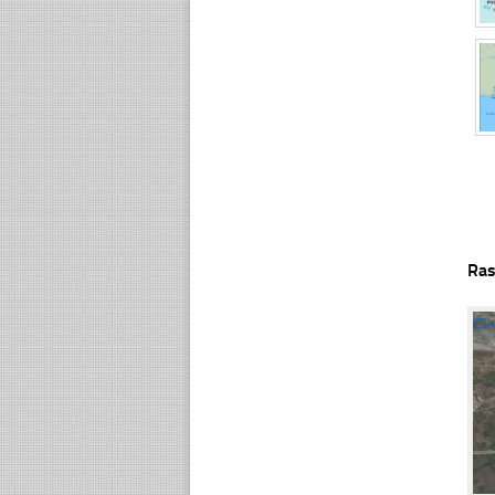
Ras
☐