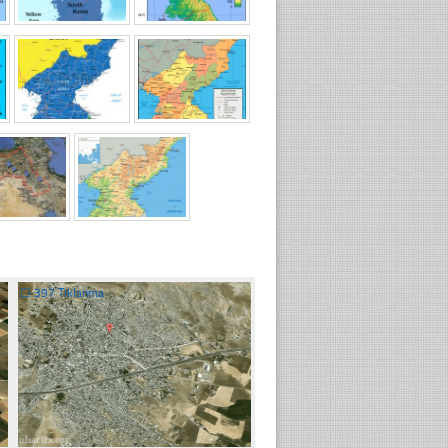
☐
397 Tıklanma