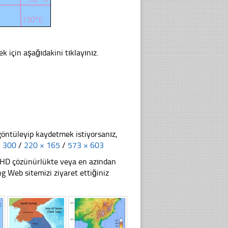
k için aşağıdakini tıklayınız.
göntüleyip kaydetmek istiyorsanız,
× 300
/
220 × 165
/
573 × 603
li HD çözünürlükte veya en azından
Web sitemizi ziyaret ettiğiniz