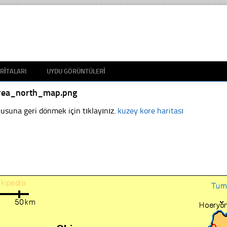
RITALARI
UYDU GÖRÜNTÜLERI
rea_north_map.png
usuna geri dönmek için tıklayınız.
kuzey kore haritası