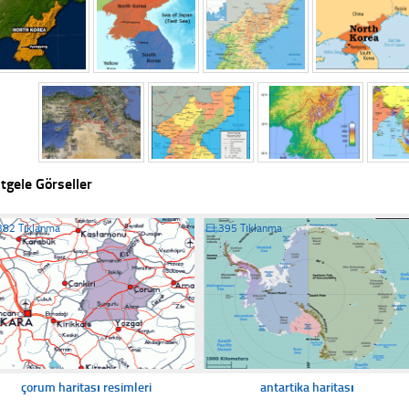
tgele Görseller
382 Tıklanma
☐
395 Tıklanma
çorum haritası resimleri
antartika haritası