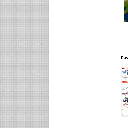
Ras
☐