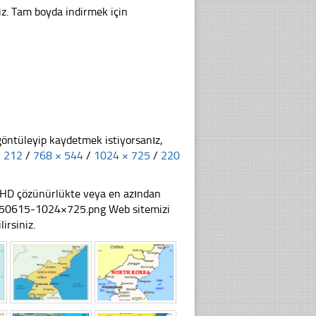
iz. Tam boyda indirmek için
göntüleyip kaydetmek istiyorsanız,
× 212
/
768 × 544
/
1024 × 725
/
220
li HD çözünürlükte veya en azından
-150615-1024×725.png Web sitemizi
irsiniz.