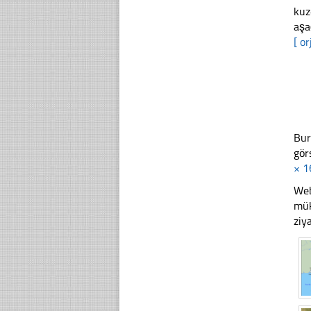
kuz
aşa
[ or
Bur
gör
× 1
Web
mük
ziy