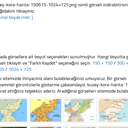
ey-kore-harita-150615-1024×725.png isimli görseli indirebilirsin
ğıdakini tıklayınız.
jinal boyda indir ]
ada görsellere ait boyut seçenekleri sunulmuştur. Hangi boyutta 
seli tıklayın ve "Farklı Kaydet" seçeneğini seçin.
150 × 150
/
300 
65
/
1024 × 725
 sitemizde ihtiyacınız olanı bulabileceğinizi umuyoruz. Bir görse
emmel görüntülerle gösterme çabasındayız. kuzey-kore-harita
aret ettiğiniz teşekkür ederiz. Aradığınız görselleri sitemizde bulabil