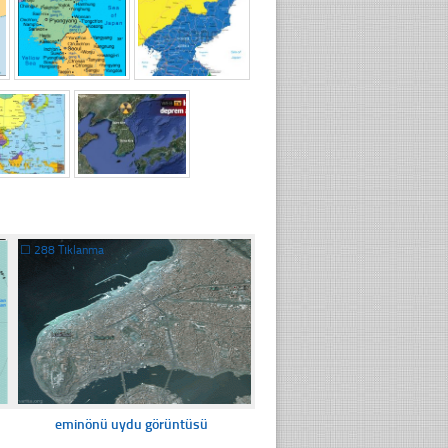
☐
288 Tıklanma
eminönü uydu görüntüsü