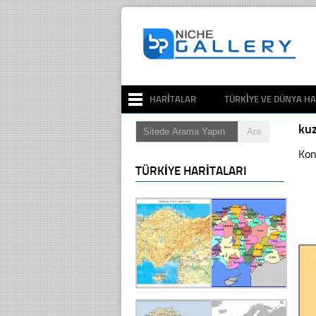
HARITALAR
TÜRKIYE VE DÜNYA HA
ku
Kon
TÜRKIYE HARITALARI