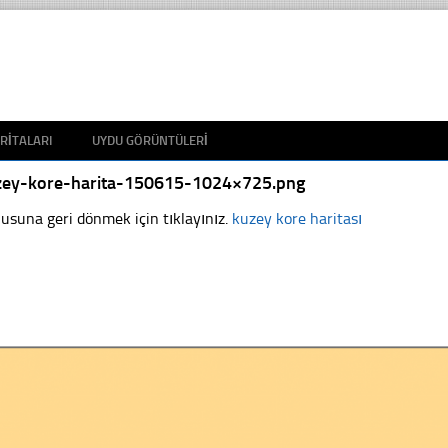
RITALARI
UYDU GÖRÜNTÜLERI
zey-kore-harita-150615-1024×725.png
usuna geri dönmek için tıklayınız.
kuzey kore haritası