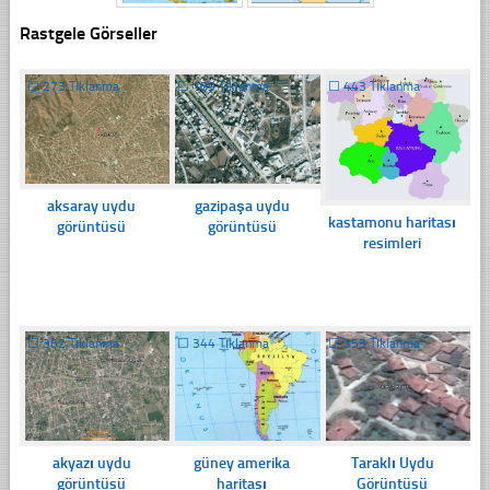
Rastgele Görseller
☐
273 Tıklanma
☐
189 Tıklanma
☐
443 Tıklanma
aksaray uydu
gazipaşa uydu
kastamonu haritası
görüntüsü
görüntüsü
resimleri
☐
362 Tıklanma
☐
344 Tıklanma
☐
353 Tıklanma
akyazı uydu
güney amerika
Taraklı Uydu
görüntüsü
haritası
Görüntüsü