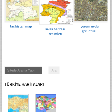
tacikistan map
çorum uydu
sivas haritası
görüntüsü
resimleri
TÜRKIYE HARITALARI