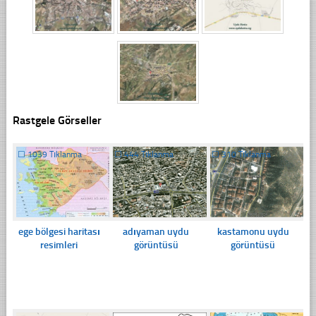
Rastgele Görseller
☐
1039 Tıklanma
☐
444 Tıklanma
☐
310 Tıklanma
ege bölgesi haritası
adıyaman uydu
kastamonu uydu
resimleri
görüntüsü
görüntüsü