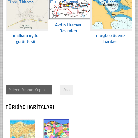
☐
440 Tıklanma
☐
1459 Tıklanma
☐
357 Tıklanma
Aydın Haritası
Resimleri
malkara uydu
muğla ölüdeniz
görüntüsü
haritası
TÜRKIYE HARITALARI