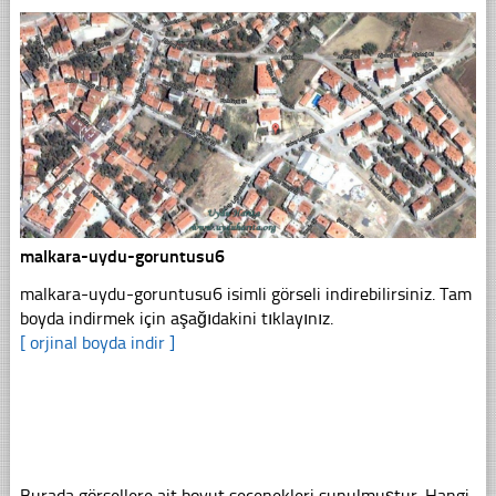
malkara-uydu-goruntusu6
malkara-uydu-goruntusu6 isimli görseli indirebilirsiniz. Tam
boyda indirmek için aşağıdakini tıklayınız.
[ orjinal boyda indir ]
Burada görsellere ait boyut seçenekleri sunulmuştur. Hangi