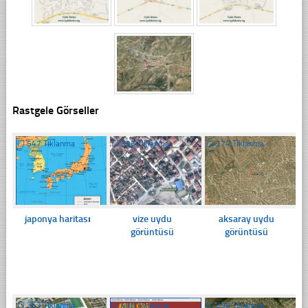
Rastgele Görseller
☐
547 Tıklanma
☐
336 Tıklanma
☐
274 Tıklanma
japonya haritası
vize uydu
aksaray uydu
görüntüsü
görüntüsü
☐
353 Tıklanma
☐
498 Tıklanma
☐
299 Tıklanma