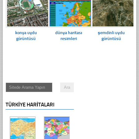
konya uydu
dünya haritası
şemdinli uydu
görüntüsü
resimleri
görüntüsü
TÜRKIYE HARITALARI