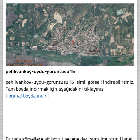
pehlivankoy-uydu-goruntusu15
pehlivankoy-uydu-goruntusu15 isimli görseli indirebilirsiniz.
Tam boyda indirmek için aşağıdakini tıklayınız.
[ orjinal boyda indir ]
Burada görsellere ait boyut seçenekleri sunulmuştur. Hangi