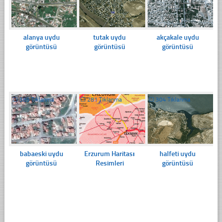
alanya uydu
tutak uydu
akçakale uydu
görüntüsü
görüntüsü
görüntüsü
☐
385 Tıklanma
☐
281 Tıklanma
☐
304 Tıklanma
babaeski uydu
Erzurum Haritası
halfeti uydu
görüntüsü
Resimleri
görüntüsü