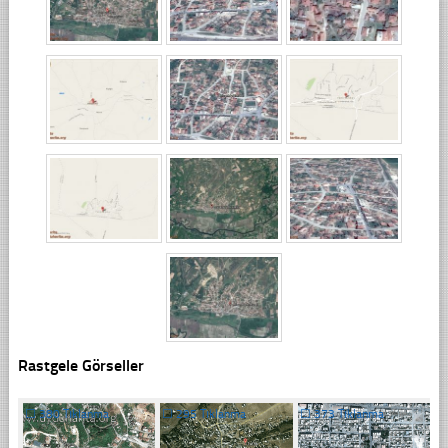
Rastgele Görseller
☐
380 Tıklanma
☐
295 Tıklanma
☐
373 Tıklanma