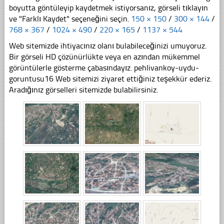
boyutta göntüleyip kaydetmek istiyorsanız, görseli tıklayın
ve "Farklı Kaydet" seçeneğini seçin.
150 × 150
/
300 × 144
/
768 × 367
/
1024 × 490
/
220 × 165
/
1137 × 544
Web sitemizde ihtiyacınız olanı bulabileceğinizi umuyoruz.
Bir görseli HD çözünürlükte veya en azından mükemmel
görüntülerle gösterme çabasındayız. pehlivankoy-uydu-
goruntusu16 Web sitemizi ziyaret ettiğiniz teşekkür ederiz.
Aradığınız görselleri sitemizde bulabilirsiniz.