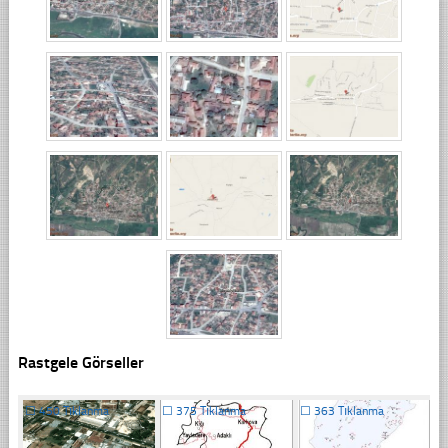
Rastgele Görseller
☐
450 Tıklanma
☐
375 Tıklanma
☐
363 Tıklanma