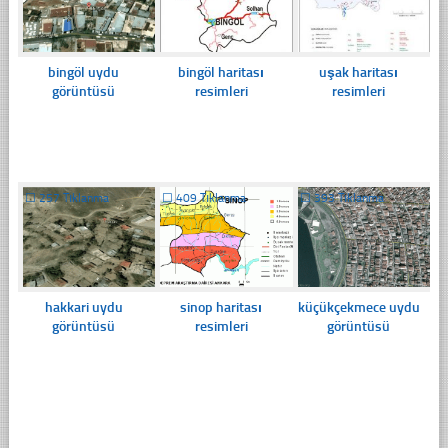
bingöl uydu
bingöl haritası
uşak haritası
görüntüsü
resimleri
resimleri
☐
257 Tıklanma
☐
409 Tıklanma
☐
393 Tıklanma
hakkari uydu
sinop haritası
küçükçekmece uydu
görüntüsü
resimleri
görüntüsü