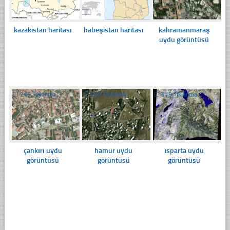
kazakistan haritası
habeşistan haritası
kahramanmaraş
uydu görüntüsü
☐
245 Tıklanma
☐
229 Tıklanma
☐
319 Tıklanma
çankırı uydu
hamur uydu
ısparta uydu
görüntüsü
görüntüsü
görüntüsü