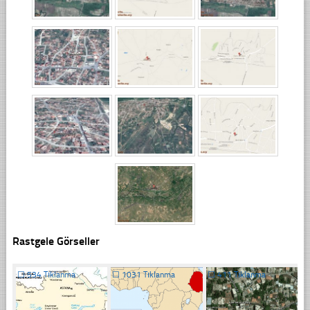
Rastgele Görseller
☐
534 Tıklanma
☐
1031 Tıklanma
☐
411 Tıklanma