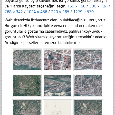
boyutta göntüleyip kaydetmek istiyorsanız, görseli tıklayın
ve "Farklı Kaydet" seçeneğini seçin.
150 × 150
/
300 × 134
/
768 × 342
/
1024 × 456
/
220 × 165
/
1279 × 570
Web sitemizde ihtiyacınız olanı bulabileceğinizi umuyoruz.
Bir görseli HD çözünürlükte veya en azından mükemmel
görüntülerle gösterme çabasındayız. pehlivankoy-uydu-
goruntusu3 Web sitemizi ziyaret ettiğiniz teşekkür ederiz.
Aradığınız görselleri sitemizde bulabilirsiniz.