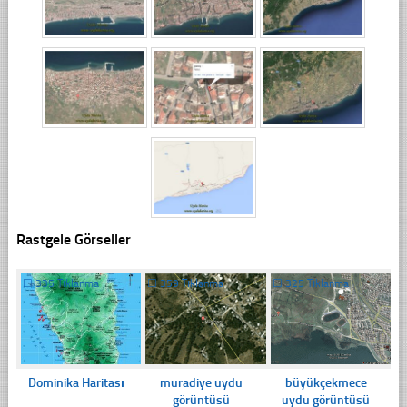
Rastgele Görseller
☐
335 Tıklanma
☐
359 Tıklanma
☐
325 Tıklanma
Dominika Haritası
muradiye uydu
büyükçekmece
görüntüsü
uydu görüntüsü