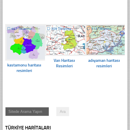
☐
447 Tıklanma
☐
309 Tıklanma
☐
313 Tıklanma
Van Haritası
adıyaman haritası
kastamonu haritası
Resimleri
resimleri
resimleri
TÜRKIYE HARITALARI