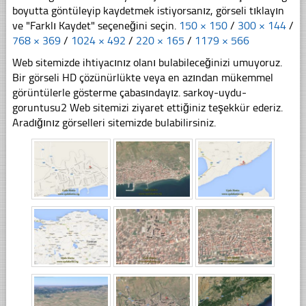
boyutta göntüleyip kaydetmek istiyorsanız, görseli tıklayın
ve "Farklı Kaydet" seçeneğini seçin.
150 × 150
/
300 × 144
/
768 × 369
/
1024 × 492
/
220 × 165
/
1179 × 566
Web sitemizde ihtiyacınız olanı bulabileceğinizi umuyoruz.
Bir görseli HD çözünürlükte veya en azından mükemmel
görüntülerle gösterme çabasındayız. sarkoy-uydu-
goruntusu2 Web sitemizi ziyaret ettiğiniz teşekkür ederiz.
Aradığınız görselleri sitemizde bulabilirsiniz.