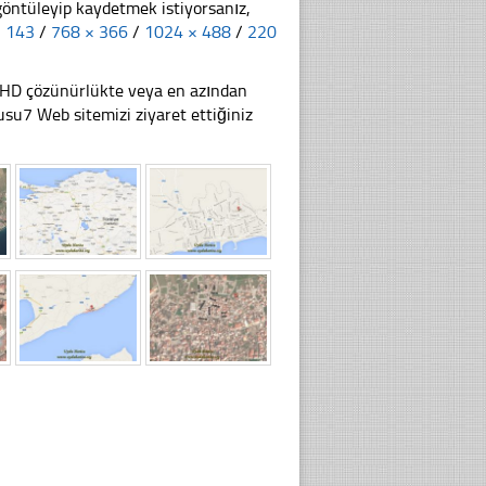
göntüleyip kaydetmek istiyorsanız,
× 143
/
768 × 366
/
1024 × 488
/
220
li HD çözünürlükte veya en azından
u7 Web sitemizi ziyaret ettiğiniz