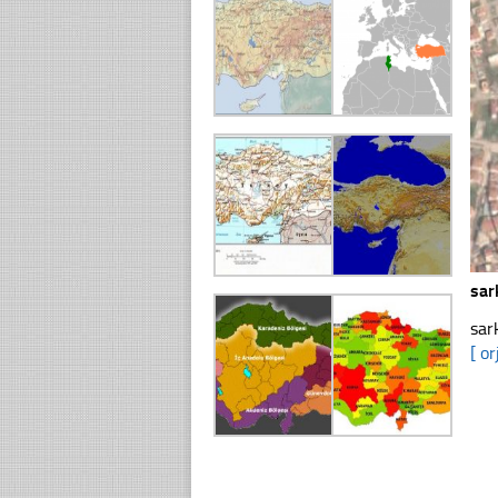
sar
sar
[ or