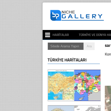
HARITALAR
TÜRKIYE VE DÜNYA HA
sa
Kon
TÜRKIYE HARITALARI