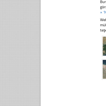
Bur
gör
× 1
Web
mük
teş