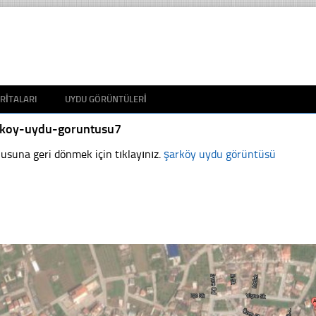
RITALARI
UYDU GÖRÜNTÜLERI
rkoy-uydu-goruntusu7
usuna geri dönmek için tıklayınız.
şarköy uydu görüntüsü