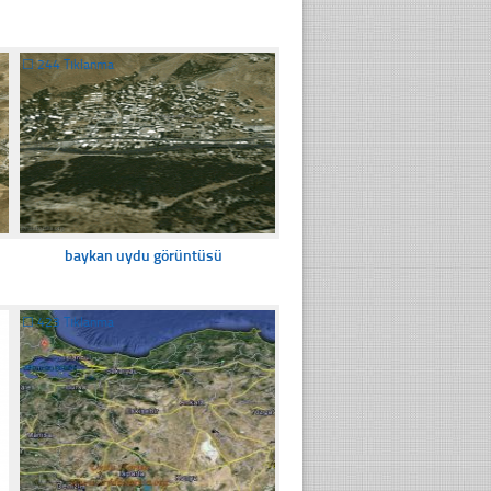
☐
244 Tıklanma
baykan uydu görüntüsü
☐
423 Tıklanma