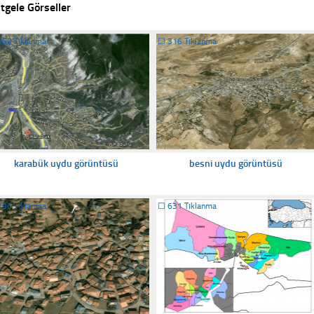
tgele Görseller
353 Tıklanma
☐
316 Tıklanma
karabük uydu görüntüsü
besni uydu görüntüsü
290 Tıklanma
☐
631 Tıklanma