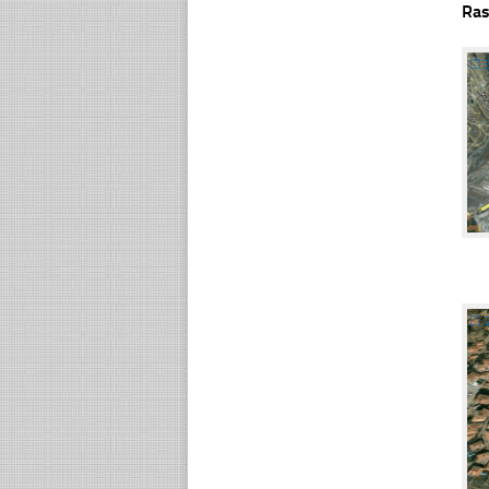
Ras
☐
☐