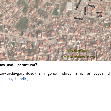
koy-uydu-goruntusu7
koy-uydu-goruntusu7 isimli görseli indirebilirsiniz. Tam boyda indir
jinal boyda indir ]