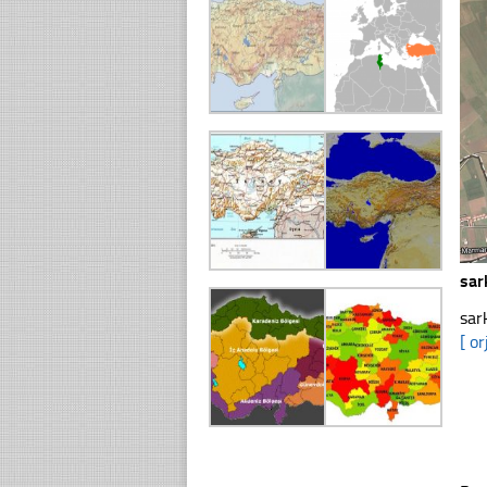
sar
sar
[ or