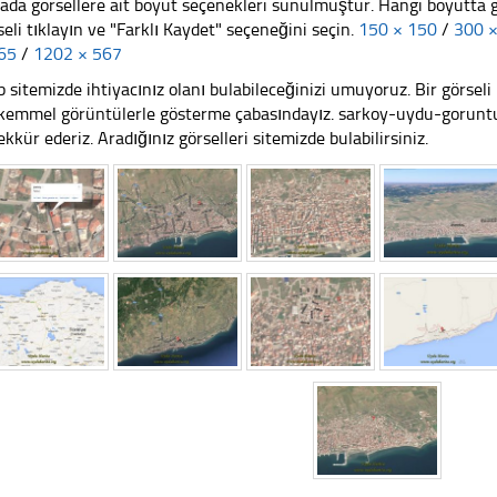
ada görsellere ait boyut seçenekleri sunulmuştur. Hangi boyutta 
seli tıklayın ve "Farklı Kaydet" seçeneğini seçin.
150 × 150
/
300 
65
/
1202 × 567
 sitemizde ihtiyacınız olanı bulabileceğinizi umuyoruz. Bir görse
emmel görüntülerle gösterme çabasındayız. sarkoy-uydu-goruntus
ekkür ederiz. Aradığınız görselleri sitemizde bulabilirsiniz.