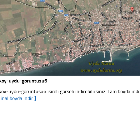
koy-uydu-goruntusu6
koy-uydu-goruntusu6 isimli görseli indirebilirsiniz. Tam boyda indir
jinal boyda indir ]