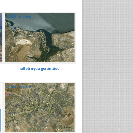
☐
305 Tıklanma
halfeti uydu görüntüsü
☐
383 Tıklanma