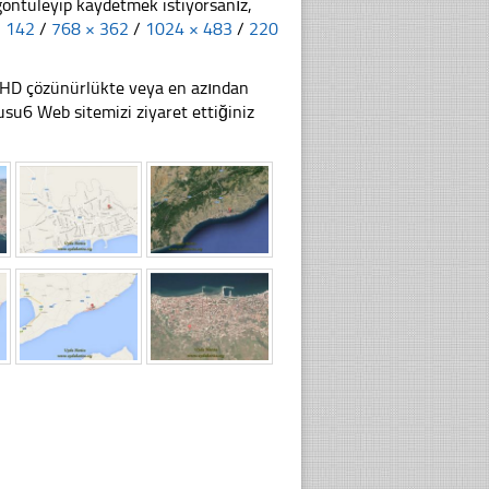
göntüleyip kaydetmek istiyorsanız,
× 142
/
768 × 362
/
1024 × 483
/
220
li HD çözünürlükte veya en azından
u6 Web sitemizi ziyaret ettiğiniz