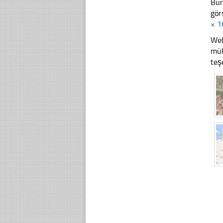
Bur
gör
× 1
Web
mük
teş