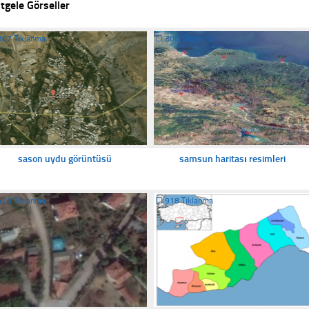
tgele Görseller
307 Tıklanma
☐
306 Tıklanma
sason uydu görüntüsü
samsun haritası resimleri
420 Tıklanma
☐
918 Tıklanma