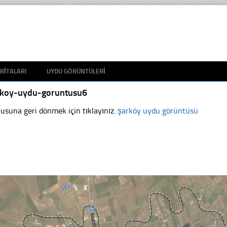
RITALARI
UYDU GÖRÜNTÜLERI
rkoy-uydu-goruntusu6
usuna geri dönmek için tıklayınız.
şarköy uydu görüntüsü