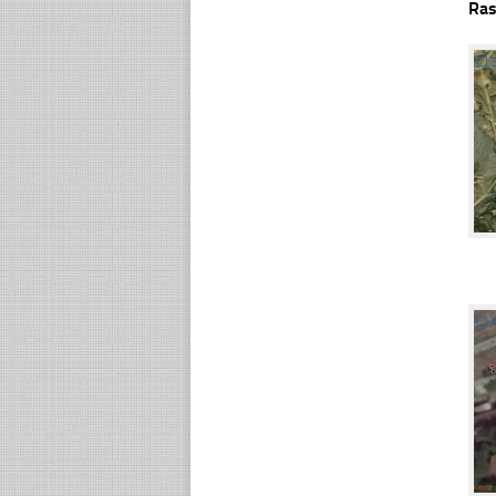
Ras
☐
☐