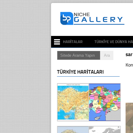
HARITALAR
TÜRKIYE VE DÜNYA HA
sa
Kon
TÜRKIYE HARITALARI