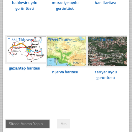
balıkesir uydu
muradiye uydu
Van Haritası
görüntüsü
görüntüsü
☐
381 Tıklanma
☐
339 Tıklanma
☐
365 Tıklanma
gaziantep haritası
nijerya haritası
sarıyer uydu
görüntüsü