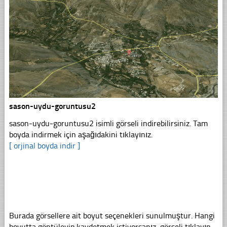
sason-uydu-goruntusu2
sason-uydu-goruntusu2 isimli görseli indirebilirsiniz. Tam
boyda indirmek için aşağıdakini tıklayınız.
[ orjinal boyda indir ]
Burada görsellere ait boyut seçenekleri sunulmuştur. Hangi
boyutta göntüleyip kaydetmek istiyorsanız, görseli tıklayın