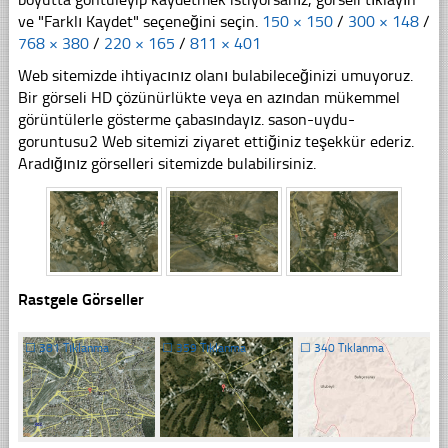
ve "Farklı Kaydet" seçeneğini seçin.
150 × 150
/
300 × 148
/
768 × 380
/
220 × 165
/
811 × 401
Web sitemizde ihtiyacınız olanı bulabileceğinizi umuyoruz.
Bir görseli HD çözünürlükte veya en azından mükemmel
görüntülerle gösterme çabasındayız. sason-uydu-
goruntusu2 Web sitemizi ziyaret ettiğiniz teşekkür ederiz.
Aradığınız görselleri sitemizde bulabilirsiniz.
Rastgele Görseller
☐
381 Tıklanma
☐
359 Tıklanma
☐
340 Tıklanma