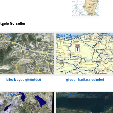
tgele Görseller
284 Tıklanma
☐
336 Tıklanma
bilecik uydu görüntüsü
giresun haritası resimleri
317 Tıklanma
☐
433 Tıklanma