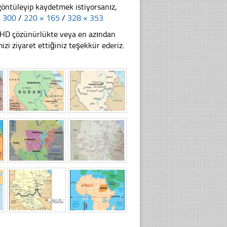
göntüleyip kaydetmek istiyorsanız,
× 300
/
220 × 165
/
328 × 353
li HD çözünürlükte veya en azından
i ziyaret ettiğiniz teşekkür ederiz.