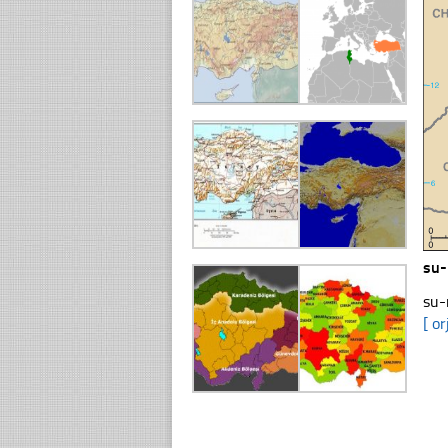
su-
su-
[ or