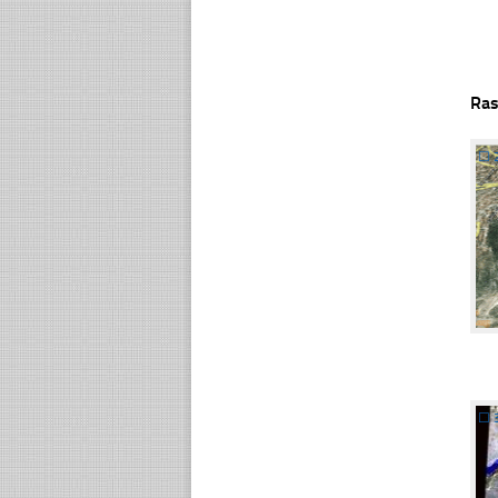
Ras
☐
☐