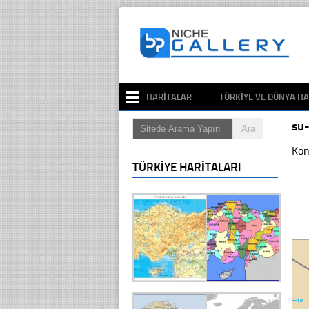
HARITALAR
TÜRKIYE VE DÜNYA HA
su
Kon
TÜRKIYE HARITALARI