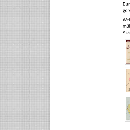
Bur
gör
Web
mük
Ara