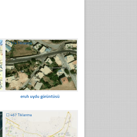
☐
314 Tıklanma
eruh uydu görüntüsü
☐
467 Tıklanma