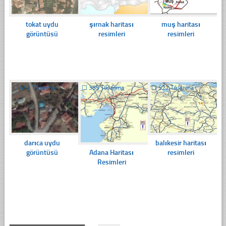
tokat uydu
şırnak haritası
muş haritası
görüntüsü
resimleri
resimleri
☐
419 Tıklanma
☐
385 Tıklanma
☐
527 Tıklanma
darıca uydu
balıkesir haritası
Adana Haritası
görüntüsü
resimleri
Resimleri