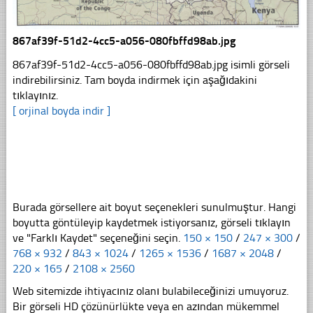
867af39f-51d2-4cc5-a056-080fbffd98ab.jpg
867af39f-51d2-4cc5-a056-080fbffd98ab.jpg isimli görseli
indirebilirsiniz. Tam boyda indirmek için aşağıdakini
tıklayınız.
[ orjinal boyda indir ]
Burada görsellere ait boyut seçenekleri sunulmuştur. Hangi
boyutta göntüleyip kaydetmek istiyorsanız, görseli tıklayın
ve "Farklı Kaydet" seçeneğini seçin.
150 × 150
/
247 × 300
/
768 × 932
/
843 × 1024
/
1265 × 1536
/
1687 × 2048
/
220 × 165
/
2108 × 2560
Web sitemizde ihtiyacınız olanı bulabileceğinizi umuyoruz.
Bir görseli HD çözünürlükte veya en azından mükemmel