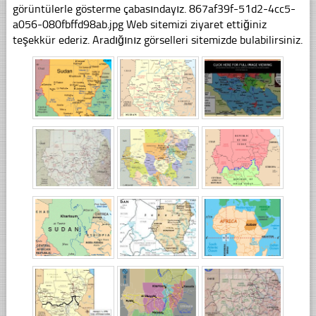
görüntülerle gösterme çabasındayız. 867af39f-51d2-4cc5-
a056-080fbffd98ab.jpg Web sitemizi ziyaret ettiğiniz
teşekkür ederiz. Aradığınız görselleri sitemizde bulabilirsiniz.