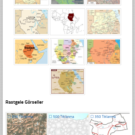
Rastgele Görseller
☐
356 Tıklanma
☐
500 Tıklanma
☐
350 Tıklanma