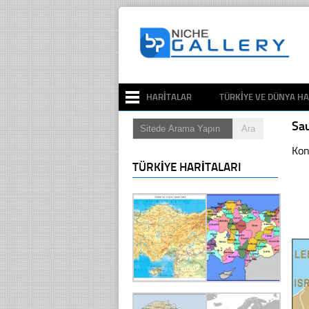
HARITALAR
TÜRKIYE VE DÜNYA HA
Sa
Kon
TÜRKIYE HARITALARI