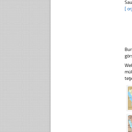
Sau
[ or
Bur
gör
Web
mük
teş