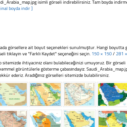
di_Arabia_map.jpg isimli görseli indirebilirsiniz. Tam boyda indirme
jinal boyda indir ]
ada görsellere ait boyut seçenekleri sunulmuştur. Hangi boyutta 
seli tıklayın ve "Farklı Kaydet" seçeneğini seçin.
150 × 150
/
281 
 sitemizde ihtiyacınız olanı bulabileceğinizi umuyoruz. Bir görse
emmel görüntülerle gösterme çabasındayız. Saudi_Arabia_map.jpg 
ekkür ederiz. Aradığınız görselleri sitemizde bulabilirsiniz.