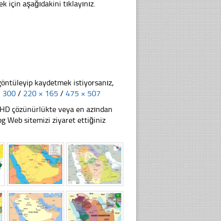
k için aşağıdakini tıklayınız.
göntüleyip kaydetmek istiyorsanız,
× 300
/
220 × 165
/
475 × 507
li HD çözünürlükte veya en azından
Web sitemizi ziyaret ettiğiniz