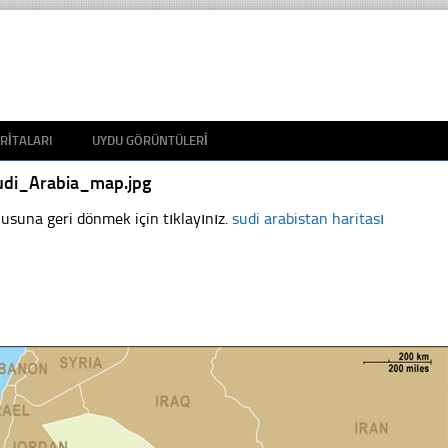
RITALARI
UYDU GÖRÜNTÜLERI
udi_Arabia_map.jpg
usuna geri dönmek için tıklayınız.
sudi arabistan haritası