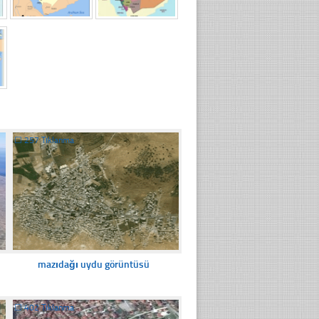
☐
257 Tıklanma
mazıdağı uydu görüntüsü
☐
402 Tıklanma