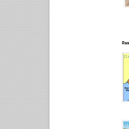
Ras
☐
☐