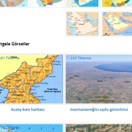
tgele Görseller
491 Tıklanma
☐
325 Tıklanma
kuzey kore haritası
marmaraereğlsi uydu görüntüsü
750 Tıklanma
☐
426 Tıklanma