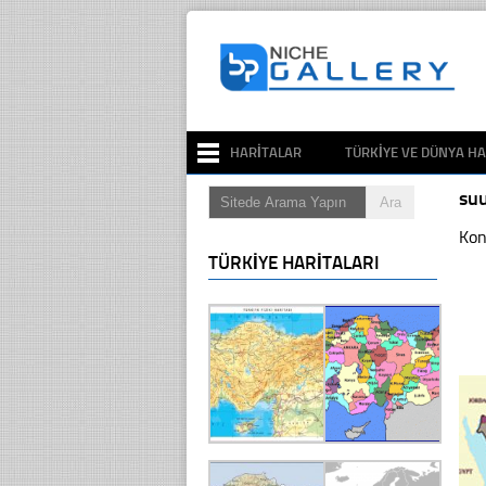
HARITALAR
TÜRKIYE VE DÜNYA HA
suu
Kon
TÜRKIYE HARITALARI