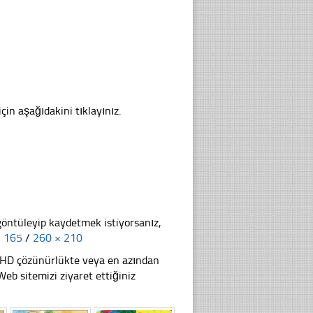
çin aşağıdakini tıklayınız.
göntüleyip kaydetmek istiyorsanız,
× 165
/
260 × 210
li HD çözünürlükte veya en azından
b sitemizi ziyaret ettiğiniz