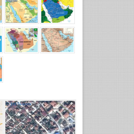
☐
335 Tıklanma