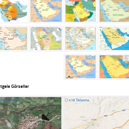
tgele Görseller
481 Tıklanma
☐
418 Tıklanma