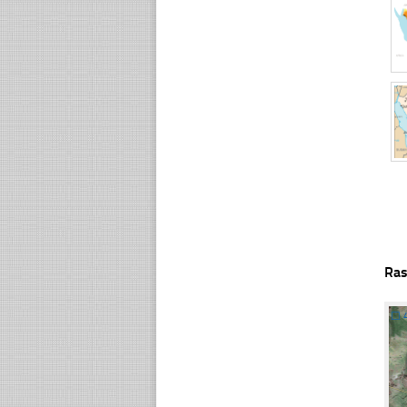
Ras
☐