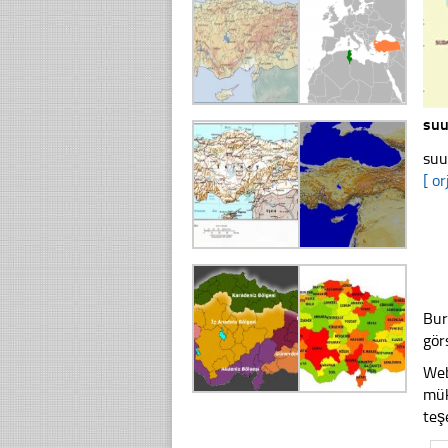
suu
suu
[ or
Bur
gör
Web
mük
teş