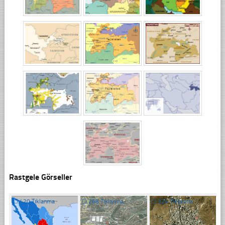
Rastgele Görseller
☐
420 Tıklanma
☐
268 Tıklanma
☐
324 Tıklanma