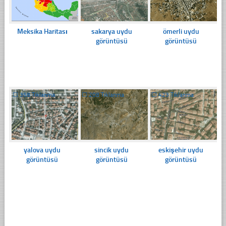
Meksika Haritası
sakarya uydu
ömerli uydu
görüntüsü
görüntüsü
☐
358 Tıklanma
☐
208 Tıklanma
☐
423 Tıklanma
yalova uydu
sincik uydu
eskişehir uydu
görüntüsü
görüntüsü
görüntüsü