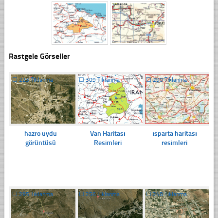
Rastgele Görseller
☐
223 Tıklanma
☐
309 Tıklanma
☐
290 Tıklanma
hazro uydu
Van Haritası
ısparta haritası
görüntüsü
Resimleri
resimleri
☐
295 Tıklanma
☐
256 Tıklanma
☐
248 Tıklanma