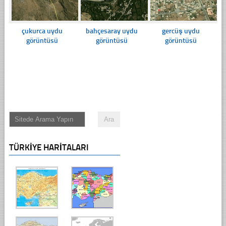
çukurca uydu
bahçesaray uydu
gercüş uydu
görüntüsü
görüntüsü
görüntüsü
TÜRKIYE HARITALARI