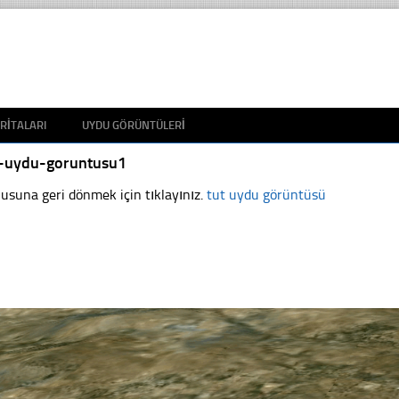
RITALARI
UYDU GÖRÜNTÜLERI
t-uydu-goruntusu1
usuna geri dönmek için tıklayınız.
tut uydu görüntüsü