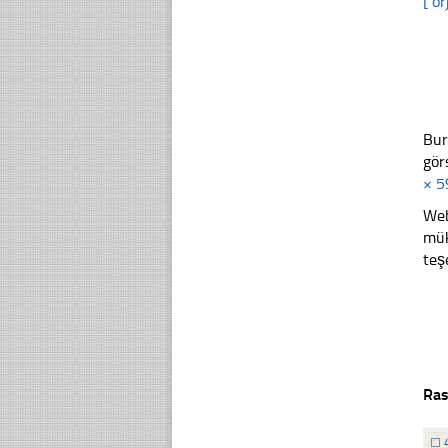
[ or
Bur
gör
× 5
Web
mük
teş
Ras
☐