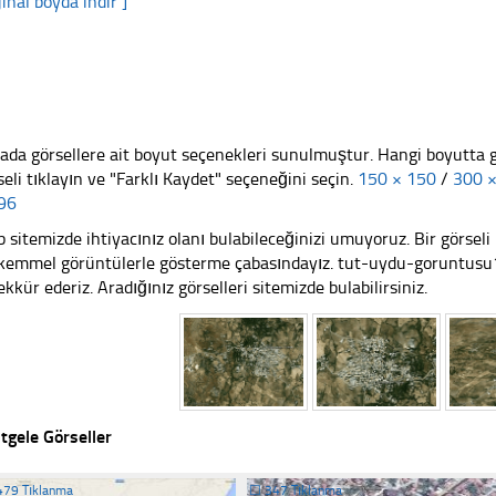
jinal boyda indir ]
ada görsellere ait boyut seçenekleri sunulmuştur. Hangi boyutta 
seli tıklayın ve "Farklı Kaydet" seçeneğini seçin.
150 × 150
/
300 
96
 sitemizde ihtiyacınız olanı bulabileceğinizi umuyoruz. Bir görse
emmel görüntülerle gösterme çabasındayız. tut-uydu-goruntusu1 
ekkür ederiz. Aradığınız görselleri sitemizde bulabilirsiniz.
tgele Görseller
479 Tıklanma
☐
347 Tıklanma