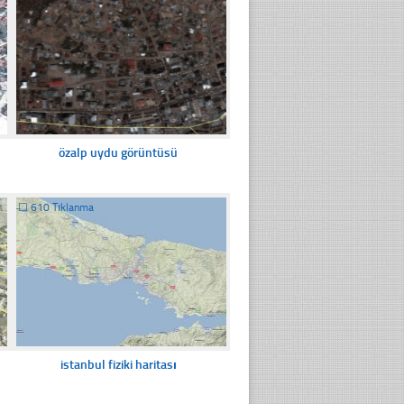
özalp uydu görüntüsü
☐
610 Tıklanma
istanbul fiziki haritası