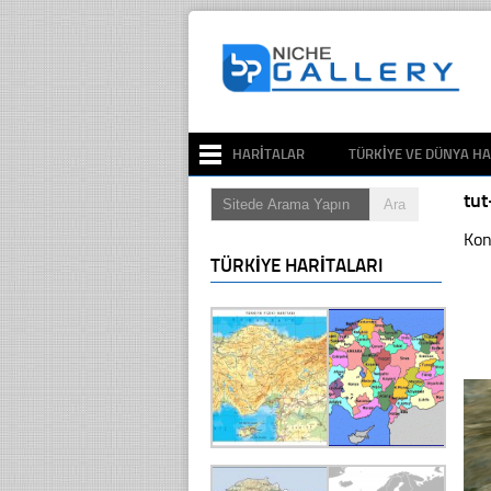
HARITALAR
TÜRKIYE VE DÜNYA HA
tu
Kon
TÜRKIYE HARITALARI