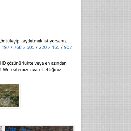
göntüleyip kaydetmek istiyorsanız,
× 197
/
768 × 505
/
220 × 165
/
907
li HD çözünürlükte veya en azından
Web sitemizi ziyaret ettiğiniz
☐
325 Tıklanma