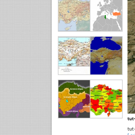
tut
tut