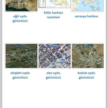
bitlis haritası
eğil uydu
avrasya haritası
resimleri
görüntüsü
☐
284 Tıklanma
☐
337 Tıklanma
☐
372 Tıklanma
eleşkirt uydu
vize uydu
kozluk uydu
görüntüsü
görüntüsü
görüntüsü