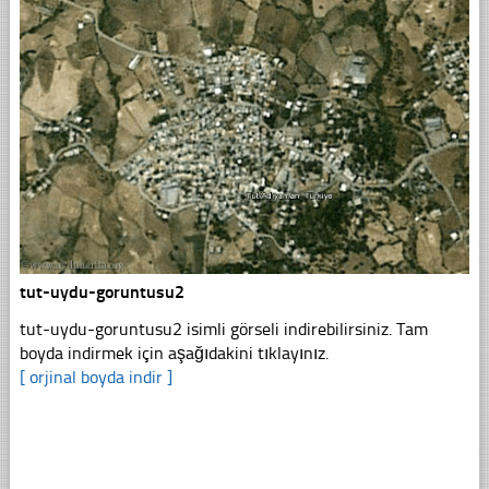
tut-uydu-goruntusu2
tut-uydu-goruntusu2 isimli görseli indirebilirsiniz. Tam
boyda indirmek için aşağıdakini tıklayınız.
[ orjinal boyda indir ]