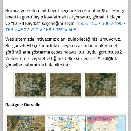
Burada görsellere ait boyut seçenekleri sunulmuştur. Hangi
boyutta göntüleyip kaydetmek istiyorsanız, görseli tıklayın
ve "Farklı Kaydet" seçeneğini seçin.
150 × 150
/
300 × 190
/
768 × 487
/
220 × 165
/
959 × 608
Web sitemizde ihtiyacınız olanı bulabileceğinizi umuyoruz.
Bir görseli HD çözünürlükte veya en azından mükemmel
görüntülerle gösterme çabasındayız. tut-uydu-goruntusu2
Web sitemizi ziyaret ettiğiniz teşekkür ederiz. Aradığınız
görselleri sitemizde bulabilirsiniz.
Rastgele Görseller
☐
286 Tıklanma
☐
319 Tıklanma
☐
497 Tıklanma