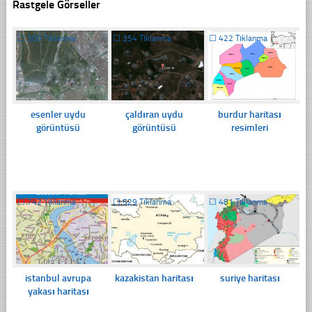
Rastgele Görseller
☐
300 Tıklanma
☐
354 Tıklanma
☐
422 Tıklanma
esenler uydu
çaldıran uydu
burdur haritası
görüntüsü
görüntüsü
resimleri
☐
742 Tıklanma
☐
529 Tıklanma
☐
481 Tıklanma
istanbul avrupa
kazakistan haritası
suriye haritası
yakası haritası