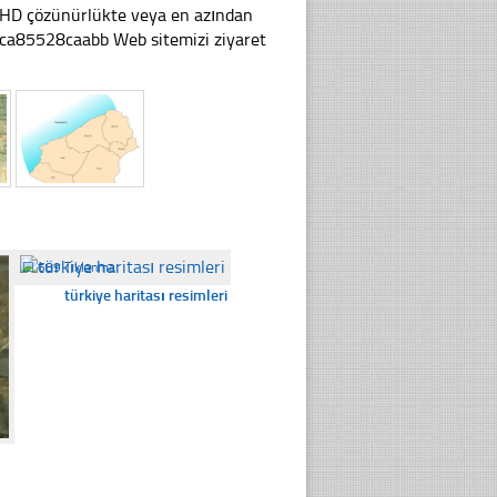
li HD çözünürlükte veya en azından
ca85528caabb Web sitemizi ziyaret
☐
689 Tıklanma
türkiye haritası resimleri