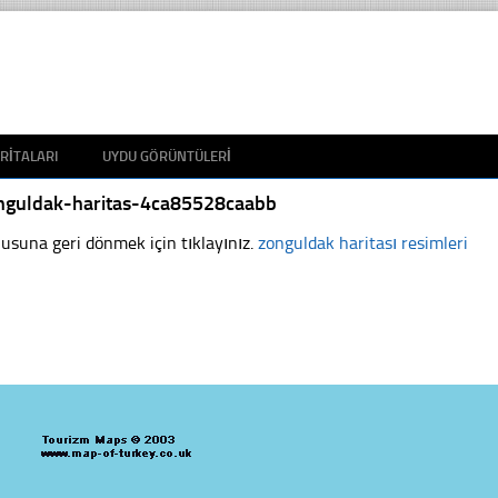
RITALARI
UYDU GÖRÜNTÜLERI
nguldak-haritas-4ca85528caabb
usuna geri dönmek için tıklayınız.
zonguldak haritası resimleri