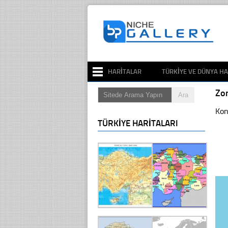
HARITALAR
TÜRKIYE VE DÜNYA HA
Zo
Kon
TÜRKIYE HARITALARI