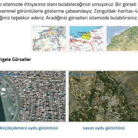
 sitemizde ihtiyacınız olanı bulabileceğinizi umuyoruz. Bir görse
emmel görüntülerle gösterme çabasındayız. Zonguldak-haritas-4
iğiniz teşekkür ederiz. Aradığınız görselleri sitemizde bulabilirsiniz.
tgele Görseller
395 Tıklanma
☐
308 Tıklanma
küçükçekmece uydu görüntüsü
sason uydu görüntüsü