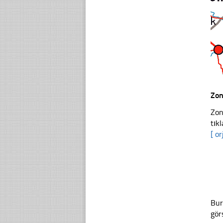
Zon
Zon
tıkl
[ or
Bur
gör