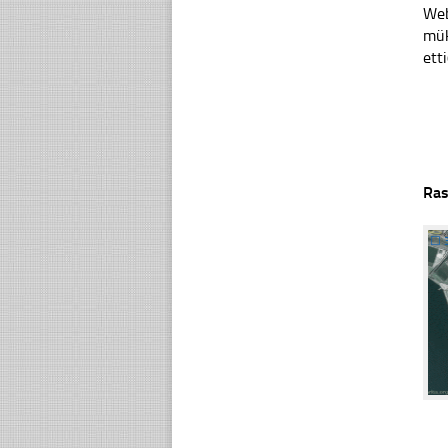
Web
mük
ett
Ras
☐