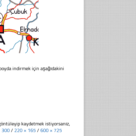
boyda indirmek için aşağıdakini
göntüleyip kaydetmek istiyorsanız,
× 300
/
220 × 165
/
600 × 725