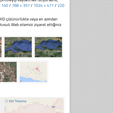
× 140
/
768 × 357
/
1024 × 477
/
220
li HD çözünürlükte veya en azından
su4 Web sitemizi ziyaret ettiğiniz
☐
350 Tıklanma