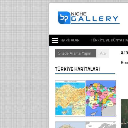
HARITALAR
TÜRKIYE VE DÜNYA HA
ar
Kon
TÜRKIYE HARITALARI