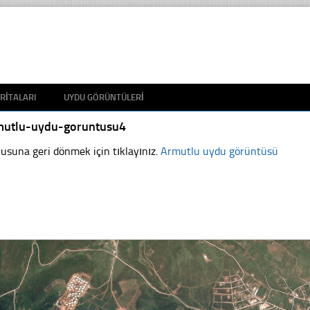
RITALARI
UYDU GÖRÜNTÜLERI
mutlu-uydu-goruntusu4
usuna geri dönmek için tıklayınız.
Armutlu uydu görüntüsü