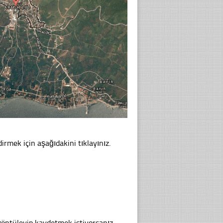
irmek için aşağıdakini tıklayınız.
göntüleyip kaydetmek istiyorsanız,