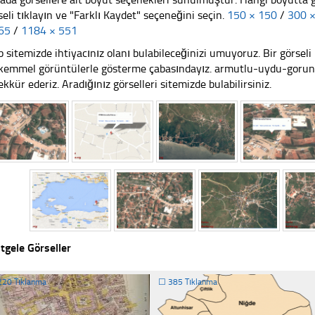
seli tıklayın ve "Farklı Kaydet" seçeneğini seçin.
150 × 150
/
300 
65
/
1184 × 551
 sitemizde ihtiyacınız olanı bulabileceğinizi umuyoruz. Bir görse
emmel görüntülerle gösterme çabasındayız. armutlu-uydu-goruntu
ekkür ederiz. Aradığınız görselleri sitemizde bulabilirsiniz.
tgele Görseller
220 Tıklanma
☐
385 Tıklanma