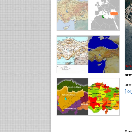
arm
arm
[ or
Bur