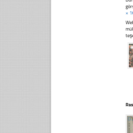
gör
× 1
Web
mük
teş
Ras
☐