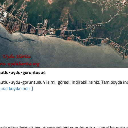
utlu-uydu-goruntusu4
utlu-uydu-goruntusu4 isimli görseli indirebilirsiniz. Tam boyda ind
jinal boyda indir ]
ada görsellere ait boyut seçenekleri sunulmuştur. Hangi boyutta 