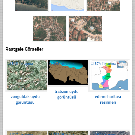
Rastgele Görseller
☐
343 Tıklanma
☐
346 Tıklanma
☐
374 Tıklanma
trabzon uydu
zonguldak uydu
edirne haritası
görüntüsü
görüntüsü
resimleri
☐
317 Tıklanma
☐
322 Tıklanma
☐
292 Tıklanma