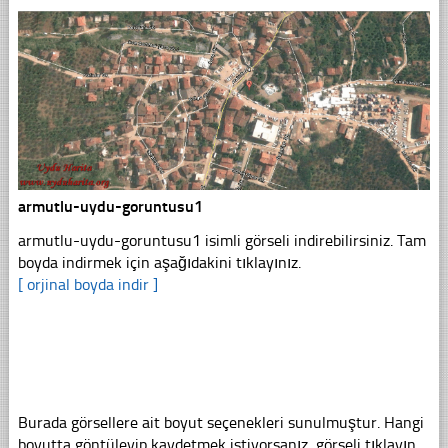
armutlu-uydu-goruntusu1
armutlu-uydu-goruntusu1 isimli görseli indirebilirsiniz. Tam
boyda indirmek için aşağıdakini tıklayınız.
[ orjinal boyda indir ]
Burada görsellere ait boyut seçenekleri sunulmuştur. Hangi
boyutta göntüleyip kaydetmek istiyorsanız, görseli tıklayın