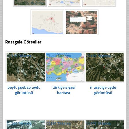
Rastgele Görseller
☐
318 Tıklanma
☐
248 Tıklanma
☐
359 Tıklanma
beytüşşebap uydu
türkiye siyasi
muradiye uydu
görüntüsü
haritası
görüntüsü
☐
295 Tıklanma
☐
397 Tıklanma
☐
172 Tıklanma